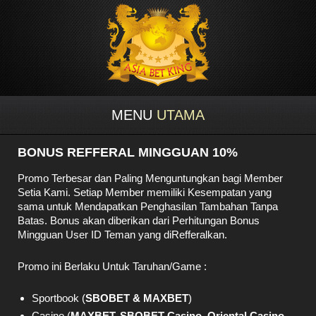
MENU
UTAMA
BONUS REFFERAL MINGGUAN 10%
Promo Terbesar dan Paling Menguntungkan bagi Member
Setia Kami. Setiap Member memiliki Kesempatan yang
sama untuk Mendapatkan Penghasilan Tambahan Tanpa
Batas. Bonus akan diberikan dari Perhitungan Bonus
Mingguan User ID Teman yang diRefferalkan.
Promo ini Berlaku Untuk Taruhan/Game :
Sportbook (
SBOBET & MAXBET
)
Casino (
MAXBET, SBOBET Casino, Oriental Casino,