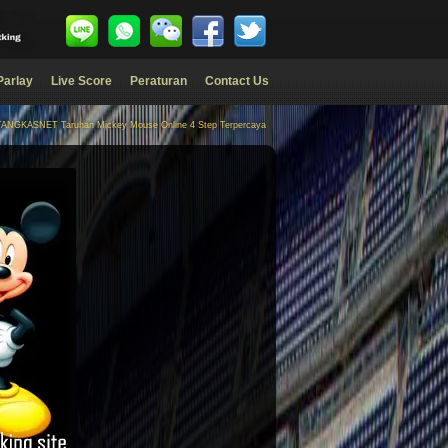
Parlay
Live Score
Peraturan
Contact Us
TANGKASNET Taruhan Mickey Mouse Online 4 Step Terpercaya