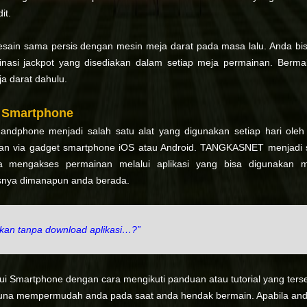
it.
ain sama persis dengan mesin meja darat pada masa lalu. Anda bisa
nasi jackpot yang disediakan dalam setiap meja permainan. Be
ja darat dahulu.
i Smartphone
handphone menjadi salah satu alat yang digunakan setiap hari oleh
han via gadget smartphone iOS atau Android. TANGKASNET menjadi s
a mengakses permainan melalui aplikasi yang bisa digunakan m
ya dimanapun anda berada.
an tanpa download aplikasi…?”
ui Smartphone dengan cara mengikuti panduan atau tutorial yang ter
 guna mempermudah anda pada saat anda hendak bermain. Apabila and