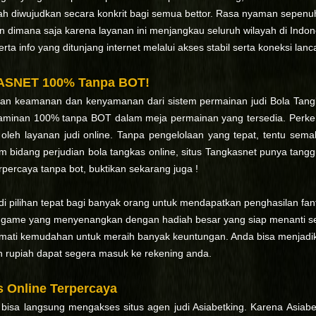
h diwujudkan secara konkrit bagi semua bettor.
Rasa nyaman sepenuh
 dimana saja karena layanan ini menjangkau seluruh wilayah di Indone
ta info yang ditunjang internet melalui akses stabil serta koneksi lanca
KASNET 100% Tanpa BOT!
 keamanan dan kenyamanan dari sistem permainan judi Bola Tangk
minan 100% tanpa BOT dalam meja permainan yang tersedia.
Perke
 oleh layanan judi online. Tanpa pengelolaan yang tepat, tentu semak
am bidang perjudian bola tangkas online, situs Tangkasnet punya tan
ercaya tanpa bot, buktikan sekarang juga !
adi pilihan tepat bagi banyak orang untuk mendapatkan penghasilan fa
an game yang menyenangkan dengan hadiah besar yang siap menanti se
kmati kemudahan untuk meraih banyak keuntungan. Anda bisa menjadik
an rupiah dapat segera masuk ke rekening anda.
s Online Terpercaya
sa langsung mengakses situs agen judi Asiabetking. Karena Asiabe