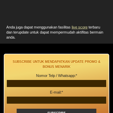
Anda juga dapat menggunakan fasilitas
live score
terbaru
dan terupdate untuk dapat mempermudah aktifitas bermain
anda.
SUBSCRIBE UNTUK MENDAPATKAN UPDATE PROMO &
BONUS MENARIK
Nomor Telp / Whatsapp:*
E-mail:*