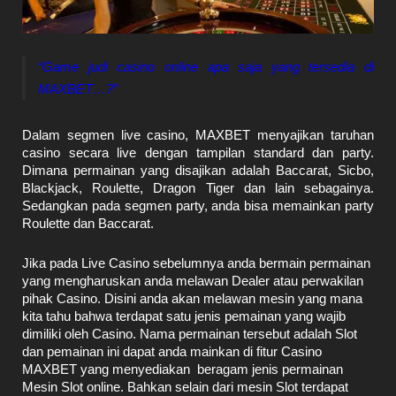
“Game judi casino online apa saja yang tersedia di
MAXBET…?”
Dalam segmen live casino, MAXBET menyajikan taruhan
casino secara live dengan tampilan standard dan party.
Dimana permainan yang disajikan adalah Baccarat, Sicbo,
Blackjack, Roulette, Dragon Tiger dan lain sebagainya.
Sedangkan pada segmen party, anda bisa memainkan party
Roulette dan Baccarat.
Jika pada Live Casino sebelumnya anda bermain permainan
yang mengharuskan anda melawan Dealer atau perwakilan
pihak Casino. Disini anda akan melawan mesin yang mana
kita tahu bahwa terdapat satu jenis pemainan yang wajib
dimiliki oleh Casino. Nama permainan tersebut adalah Slot
dan pemainan ini dapat anda mainkan di fitur Casino
MAXBET yang menyediakan beragam jenis permainan
Mesin Slot online. Bahkan selain dari mesin Slot terdapat