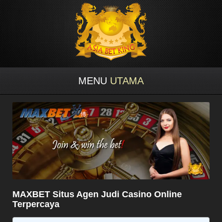
MENU
UTAMA
MAXBET Situs Agen Judi Casino Online
Terpercaya