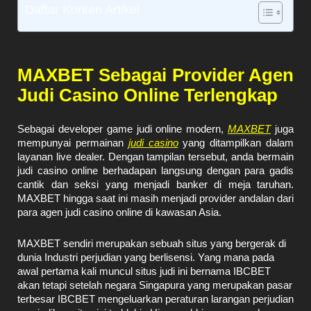
Daftar Konten Artikel
MAXBET Sebagai Provider Agen
Judi Casino Online Terlengkap
Sebagai developer game judi online modern,
MAXBET
juga
mempunyai permainan
judi casino
yang ditampilkan dalam
layanan live dealer. Dengan tampilan tersebut, anda bermain
judi casino online berhadapan langsung dengan para gadis
cantik dan seksi yang menjadi banker di meja taruhan.
MAXBET hingga saat ini masih menjadi provider andalan dari
para agen judi casino online di kawasan Asia.
MAXBET sendiri merupakan sebuah situs yang bergerak di
dunia Industri perjudian yang berlisensi. Yang mana pada
awal pertama kali muncul situs judi ini bernama IBCBET
akan tetapi setelah negara Singapura yang merupakan pasar
terbesar IBCBET mengeluarkan peraturan larangan perjudian