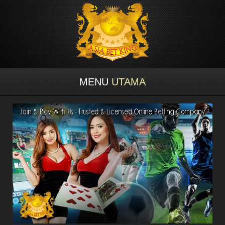
MENU
UTAMA