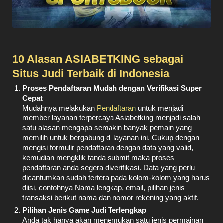
10 Alasan ASIABETKING sebagai
Situs Judi Terbaik di Indonesia
Proses Pendaftaran Mudah dengan Verifikasi Super
Cepat
Mudahnya melakukan
Pendaftaran
untuk menjadi
member layanan terpercaya Asiabetking menjadi salah
satu alasan mengapa semakin banyak pemain yang
memilih untuk bergabung di layanan ini. Cukup dengan
mengisi formulir pendaftaran dengan data yang valid,
kemudian mengklik tanda submit maka proses
pendaftaran anda segera diverifikasi. Data yang perlu
dicantumkan sudah tertera pada kolom-kolom yang harus
diisi, contohnya Nama lengkap, email, pilihan jenis
transaksi berikut nama dan nomor rekening yang aktif.
Pilihan Jenis Game Judi Terlengkap
Anda tak hanya akan menemukan satu jenis permainan