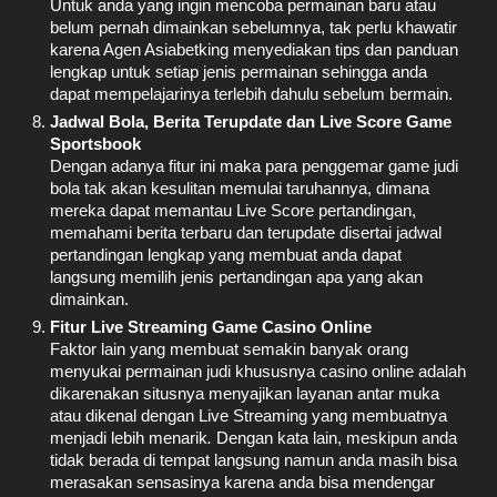
Untuk anda yang ingin mencoba permainan baru atau
belum pernah dimainkan sebelumnya, tak perlu khawatir
karena Agen Asiabetking menyediakan tips dan panduan
lengkap untuk setiap jenis permainan sehingga anda
dapat mempelajarinya terlebih dahulu sebelum bermain.
Jadwal Bola, Berita Terupdate dan Live Score Game
Sportsbook
Dengan adanya fitur ini maka para penggemar game judi
bola tak akan kesulitan memulai taruhannya, dimana
mereka dapat memantau Live Score pertandingan,
memahami berita terbaru dan terupdate disertai jadwal
pertandingan lengkap yang membuat anda dapat
langsung memilih jenis pertandingan apa yang akan
dimainkan.
Fitur Live Streaming Game Casino Online
Faktor lain yang membuat semakin banyak orang
menyukai permainan judi khususnya casino online adalah
dikarenakan situsnya menyajikan layanan antar muka
atau dikenal dengan Live Streaming yang membuatnya
menjadi lebih menarik
.
Dengan kata lain, meskipun anda
tidak berada di tempat langsung namun anda masih bisa
merasakan sensasinya karena anda bisa mendengar