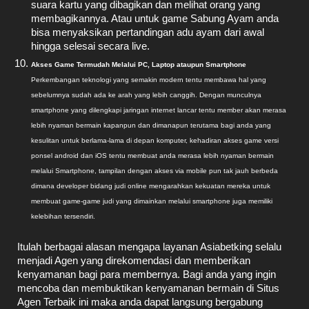
suara kartu yang dibagikan dan melihat orang yang
membagikannya. Atau untuk game Sabung Ayam anda
bisa menyaksikan pertandingan adu ayam dari awal
hingga selesai secara live.
Akses Game Termudah Melalui PC, Laptop ataupun Smartphone
Perkembangan teknologi yang semakin modern tentu membawa hal yang
sebelumnya sudah ada ke arah yang lebih canggih. Dengan munculnya
smartphone yang dilengkapi jaringan internet lancar tentu member akan merasa
lebih nyaman bermain kapanpun dan dimanapun terutama bagi anda yang
kesulitan untuk berlama-lama di depan komputer, kehadiran akses game versi
ponsel android dan iOS tentu membuat anda merasa lebih nyaman bermain
melalui Smartphone, tampilan dengan akses via mobile pun tak jauh berbeda
dimana developer bidang judi online mengarahkan kekuatan mereka untuk
membuat game-game judi yang dimainkan melalui smartphone juga memiliki
kelebihan tersendiri.
Itulah berbagai alasan mengapa layanan Asiabetking selalu
menjadi Agen yang direkomendasi dan memberikan
kenyamanan bagi para membernya. Bagi anda yang ingin
mencoba dan membuktikan kenyamanan bermain di Situs
Agen Terbaik ini maka anda dapat langsung bergabung