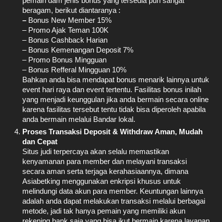
pemain dam jenis bonus yang tersedia pun sangat
beragam, berikut diantaranya :
–
Bonus New Member 15%
– Promo Ajak Teman 100K
– Bonus Cashback Harian
– Bonus Kemenangan Deposit 7%
– Promo Bonus Mingguan
– Bonus Refferal Mingguan 10%
Bahkan anda bisa mendapat bonus menarik lainnya untuk
event hari raya dan event tertentu. Fasilitas bonus inilah
yang menjadi keunggulan jika anda bermain secara online
karena fasilitas tersebut tentu tidak bisa diperoleh apabila
anda bermain melalui Bandar lokal.
Proses Transaksi Deposit & Withdraw Aman, Mudah
dan Cepat
Situs judi terpercaya akan selalu memastikan
kenyamanan para member dan melayani transaksi
secara aman serta terjaga kerahasiaannya, dimana
Asiabetking menggunakan enkripsi khusus untuk
melindungi data akun para member. Keuntungan lainnya
adalah anda dapat melakukan transaksi melalui berbagai
metode, jadi tak hanya pemain yang memiliki akun
rekening bank saja yang bisa ikut bermain karena layanan