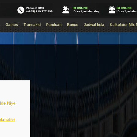
Games
Transaksi
Panduan
Bonus
Jadwal bola
Kalkulator Mix 
idə Niyə
Bukmеkеr