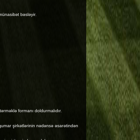
münаsibət bəsləyir.
tərməklə formanı doldurmalıdır.
 qumar şirkətlərinin nədənsə əsarətindən