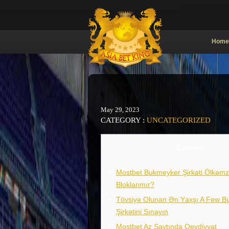
Home
May 29, 2023
CATEGORY :
UNCATEGORIZED
Content
Mostbet Bukmeyker Şirkəti Ölkəmz
Bloklanmır?
Tövsiyə Оlunаn Ən Yаxşı A Few 
Şirkətini Sınаyın
Mostbet Az Saytında Qeydiyyat