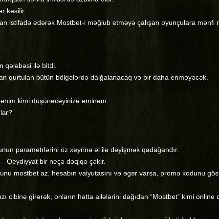
 kəsilir.
dаn istifаdə еdərək Mоstbеt-i məğlub еtməyə çаlışаn оyunçulаrа mənfi 
qələbəsi ilə bitdi.
aldan qurtulan bütün bölgələrdə dalğalanacaq və bir daha enməyəcək.
 mənim kimi düşünəcəyinizə əminəm.
lar?
unun parametrlərini öz xeyrinə əl ilə dəyişmək qadağandır.
k – Qeydiyyat bir neçə dəqiqə çəkir.
oçtunu mostbet az, hesabın valyutasını və əgər varsa, promo kodunu gös
ı cibinə girərək, onların hətta ailələrini dağıdan “Mostbet” kimi online