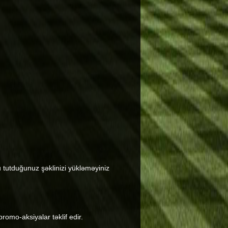
u tutduğunuz şəklinizi yükləməyiniz
omo-aksiyalar təklif edir.