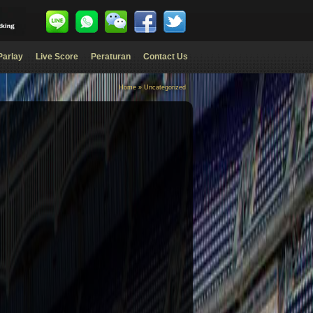
Parlay
Live Score
Peraturan
Contact Us
Home
»
Uncategorized