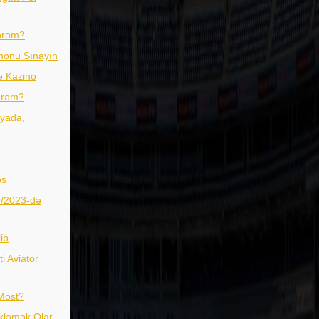
lərəm?
inonu Sınayın
e Kazino
ərəm?
nyada,
ps
22/2023-də
ib
i Aviator
Most?
kləmək Olar