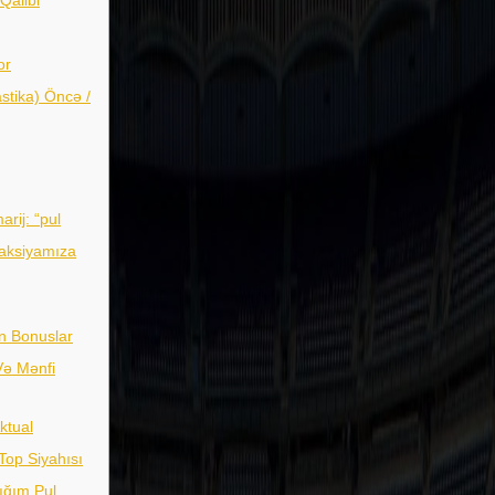
Qalibi
or
stika) Öncə /
rij: “pul
aksiyamıza
ün Bonuslar
Və Mənfi
ktual
Top Siyahısı
ığım Pul