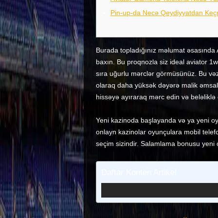
Pin-up-da Necə Qeydiyyatdan Keç
Burada topladığınız məlumat əsasında A
baxın. Bu proqnozla siz ideal aviator 1w
sıra uğurlu mərclər görmüsünüz. Bu vəz
olaraq daha yüksək dəyərə malik əmsala 
hissəyə ayıraraq mərc edin və beləliklə
Yeni kazinoda başlayanda və ya yeni oy
onlayn kazinolar oyunçulara mobil telefo
seçim sizindir. Salamlama bonusu yeni o
Daftar Konten Artikel