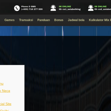
Games
Transaksi
Panduan
Bonus
Jadwal bola
Kalkulator Mix 
unu
ı Necə
ial Site