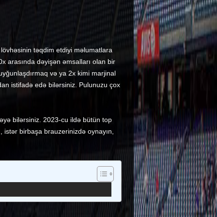
lövhəsinin təqdim etdiyi məlumatlara
60x arasında dəyişən əmsalları olan bir
uyğunlaşdırmaq və ya 2x kimi marjinal
n istifadə edə bilərsiniz. Pulunuzu çox
ə bilərsiniz. 2023-cu ildə bütün top
, istər birbaşa brauzerinizdə oynayın,