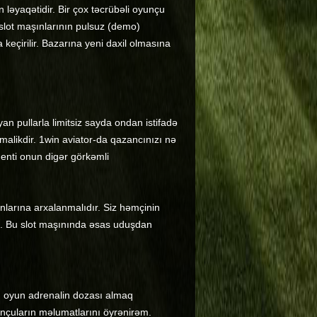
 ləyaqətidir. Bir çox təcrübəli oyunçu
lot maşınlarının pulsuz (demo)
 keçirilir. Bazarına yeni daxil olmasına
n pullarla limitsiz sayda ondan istifadə
malikdir. 1win aviator-da qazancınızı nə
nenti onun digər görkəmli
nlarına arxalanmalıdır. Siz həmçinin
z. Bu slot maşınında əsas uduşdan
cə, oyun adrenalin dozası almaq
nçuların məlumatlarını öyrənirəm.