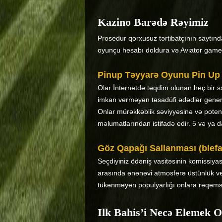
Kazino Barədə Rəyimiz
Prosedur qorxusuz tərtibatçının saytı
oyunçu hesabı doldura və Aviator game m
Pinup Təyyarə Oyunu Pin Up 
Olar İnternetdə təqdim olunan heç bir 
imkan verməyən təsadüfi ədədlər genera
Onlar mürəkkəblik səviyyəsinə və potens
məlumatlarından istifadə edir. 5 və ya d
Göz Qapağı Sallanması (blefa
Seçdiyiniz ödəniş vasitəsinin komissiya
arasında ənənəvi atmosferə üstünlük verən
tükənməyən populyarlığı onlara rəqəmsal
Ilk Bahis’i Necə Elemek O