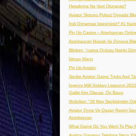
Hesabıma Nə Vaxt Oturacaq?
Aviator Slotunu Pulsuz Oynada Bi̇
İndi Oynamaq Istəyirsiniz? #1 Kaz
Pin Up Casino – Azerbaycan Onlin
Azərbaycan Manatı Ilə Oynaya Bil
Blinken: “rusiya Ordusu Nəinki Dü
İdman Mərci
Pin Up Aviator
Spribe Aviator Game Tricks And Ti
İsveçrə Milli Xokkey Liqasının 20
Qalibi Kim Olacaq: Ön Baxış
Ərdoğan: “28 May Seçkisindən Qal
Aviator Oyna Və Qazan Rəsmi Sayt
Azerbaycan
What Game Do You Want To Play 
Aviator Gamenu Telefona Necə Yü