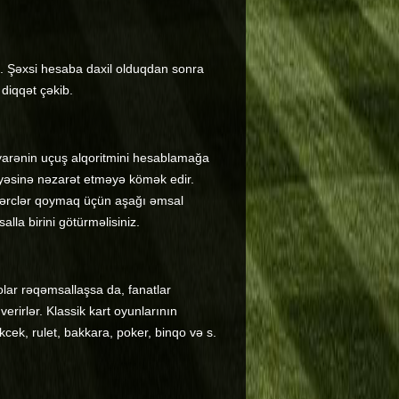
 Şəxsi hesaba daxil olduqdan sonra
diqqət çəkib.
yyarənin uçuş alqoritmini hesablamağa
yyəsinə nəzarət etməyə kömək edir.
i mərclər qoymaq üçün aşağı əmsal
lla birini götürməlisiniz.
olar rəqəmsallaşsa da, fanatlar
erirlər. Klassik kart oyunlarının
cek, rulet, bakkara, poker, binqo və s.