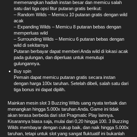
memenangkan hadiah instan besar dan memicu salah
satu dari tiga opsi fitur putaran gratis berikut:
– Random Wilds – Memicu 10 putaran gratis dengan wild
acak
– Expanding Wilds – Memicu 8 putaran bebas dengan
memperluas wild
– Surrounding Wilds – Memicu 6 putaran bebas dengan
wild di sekitarnya
Putaran berbayar dapat memberi Anda wild di lokasi acak
pada gulungan, dan diperluas untuk menutupi
gulungannya.
Buy spin
Pemain dapat memicu putaran gratis secara instan
dengan harga 100x taruhan. Setelah dibeli, salah satu dari
tiga bonus ini dapat dipilih.
Mainkan mesin slot 3 Buzzing Wilds uang nyata terbaik dan
menangkan hingga 5.000x taruhan Anda. Game ini tidak
akan terasa berbeda dari slot Pragmatic Play lainnya.
Kisarannya biasa saja, mulai dari 0,20 hingga 100. 3 Buzzing
Wilds membayar dengan cukup baik, dan naik hingga 5.000x
taruhan, tetapi untuk slot yang sangat fluktuatif ini bukanlah