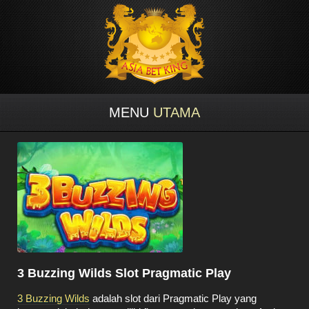
MENU
UTAMA
3 Buzzing Wilds Slot Pragmatic Play
3 Buzzing Wilds
adalah slot dari Pragmatic Play yang