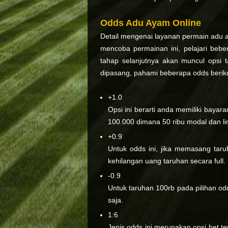
Odds Adu Ayam Online
Detail mengenai layanan permain adu a
mencoba permainan ini, pelajari bebe
tahap selanjutnya akan muncul opsi 
dipasang, pahami beberapa odds berik
+1.0
Opsi ini berarti anda memiliki bay
100.000 dimana 50 ribu modal dan li
+0.9
Untuk odds ini, jika memasang ta
kehilangan uang taruhan secara full.
-0.9
Untuk taruhan 100rb pada pilihan o
saja.
1:6
Jenis odds ini merupakan opsi bet t