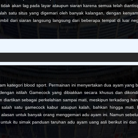
di tidak akan lag pada layar ataupun siaran karena semua telah dianti
 salah satu situs yang digemari oleh banyak kalangan, dengan keny
bil dari siaran langsung langsung dari beberapa tempat di luar nege
m kategori blood sport. Permainan ini menyertakan dua ayam yang b
 dengan istilah Gamecock yang dibiakkan secara khusus dan dikond
m diartikan sebagai perkelahian sampai mati, meskipun terkadang hany
 salah satu gamecock kabur ataupun kalah, bahkan hingga mati.
i alasan untuk banyak orang menggemari adu ayam ini. Namun sebelu
untuk itu simak panduan taruhan adu ayam uang asli berikut ini da