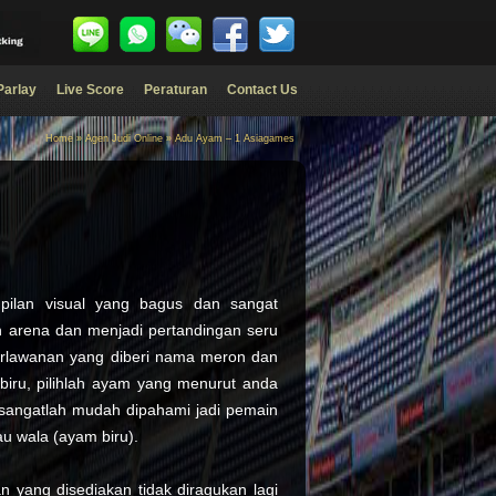
Parlay
Live Score
Peraturan
Contact Us
Home
»
Agen Judi Online
»
Adu Ayam – 1 Asiagames
pilan visual yang bagus dan sangat
h arena dan menjadi pertandingan seru
erlawanan yang diberi nama meron dan
iru, pilihlah ayam yang menurut anda
 sangatlah mudah dipahami jadi pemain
u wala (ayam biru).
 yang disediakan tidak diragukan lagi