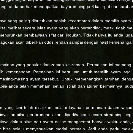
ng, anda berhak mendapatkan bayaran hingga 6 kali lipat dari taruha
nya yang paling dibutuhkan adalah kecermatan dalam memilih ayam 
isa melihat secara jelas ayam yang akan bertanding, meski tidak men
enurunkan pembawaan sifat dari indukan. Tidak hanya itu anda juga 
jagokan akan diberikan odds rendah sampai dengan hasil kemenangan 
ermainan yang populer dari zaman ke zaman. Permainan ini memang 
 kemenangan. Permainan ini bertujuan untuk memilih ayam jago y
 masing-masing ayam tersebut. Untuk memenangkan taruhan deng
abila anda telah memahami setiap istilah dan aturan bermainnya, sud
yang kini telah disajikan melalui layanan permainan dalam wujud
ya tampilan pertarungan akan diperlihatkan secara streaming beg
ntinya dalam situs adu ayam online menghemat banyak waktu anda,
 bisa selalu menyesuaikan modal bermain. Jadi anda perlu melew