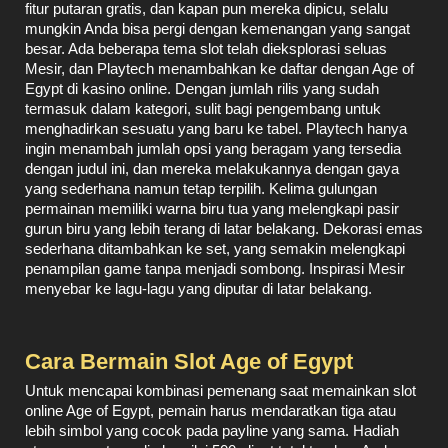
fitur putaran gratis, dan kapan pun mereka dipicu, selalu
mungkin Anda bisa pergi dengan kemenangan yang sangat
besar. Ada beberapa tema slot telah dieksplorasi seluas
Mesir, dan Playtech menambahkan ke daftar dengan Age of
Egypt di kasino online. Dengan jumlah rilis yang sudah
termasuk dalam kategori, sulit bagi pengembang untuk
menghadirkan sesuatu yang baru ke tabel. Playtech hanya
ingin menambah jumlah opsi yang beragam yang tersedia
dengan judul ini, dan mereka melakukannya dengan gaya
yang sederhana namun tetap terpilih. Kelima gulungan
permainan memiliki warna biru tua yang melengkapi pasir
gurun biru yang lebih terang di latar belakang. Dekorasi emas
sederhana ditambahkan ke set, yang semakin melengkapi
penampilan game tanpa menjadi sombong. Inspirasi Mesir
menyebar ke lagu-lagu yang diputar di latar belakang.
Cara Bermain Slot Age of Egypt
Untuk mencapai kombinasi pemenang saat memainkan slot
online Age of Egypt, pemain harus mendaratkan tiga atau
lebih simbol yang cocok pada payline yang sama. Hadiah