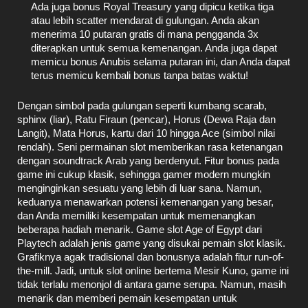
Ada juga bonus Royal Treasury yang dipicu ketika tiga
atau lebih scatter mendarat di gulungan. Anda akan
menerima 10 putaran gratis di mana pengganda 3x
diterapkan untuk semua kemenangan. Anda juga dapat
memicu bonus Anubis selama putaran ini, dan Anda dapat
terus memicu kembali bonus tanpa batas waktu!
Dengan simbol pada gulungan seperti kumbang scarab,
sphinx (liar), Ratu Firaun (pencar), Horus (Dewa Raja dan
Langit), Mata Horus, kartu dari 10 hingga Ace (simbol nilai
rendah). Seni permainan slot memberikan rasa ketenangan
dengan soundtrack Arab yang berdenyut. Fitur bonus pada
game ini cukup klasik, sehingga gamer modern mungkin
menginginkan sesuatu yang lebih di luar sana. Namun,
keduanya menawarkan potensi kemenangan yang besar,
dan Anda memiliki kesempatan untuk memenangkan
beberapa hadiah menarik. Game slot Age of Egypt dari
Playtech adalah jenis game yang disukai pemain slot klasik.
Grafiknya agak tradisional dan bonusnya adalah fitur run-of-
the-mill. Jadi, untuk slot online bertema Mesir Kuno, game ini
tidak terlalu menonjol di antara game serupa. Namun, masih
menarik dan memberi pemain kesempatan untuk