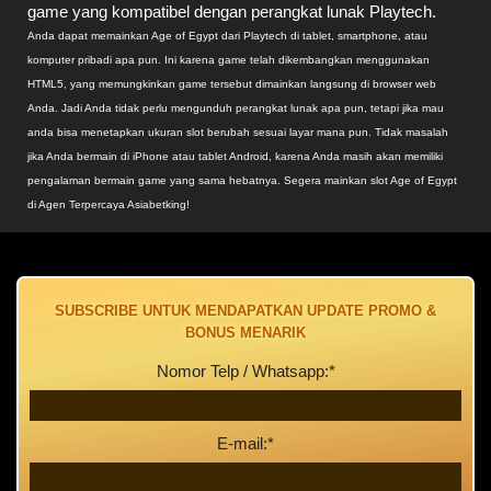
game yang kompatibel dengan perangkat lunak Playtech.
Anda dapat memainkan Age of Egypt dari Playtech di tablet, smartphone, atau
komputer pribadi apa pun. Ini karena game telah dikembangkan menggunakan
HTML5, yang memungkinkan game tersebut dimainkan langsung di browser web
Anda. Jadi Anda tidak perlu mengunduh perangkat lunak apa pun, tetapi jika mau
anda bisa menetapkan ukuran slot berubah sesuai layar mana pun. Tidak masalah
jika Anda bermain di iPhone atau tablet Android, karena Anda masih akan memiliki
pengalaman bermain game yang sama hebatnya. Segera mainkan slot Age of Egypt
di Agen Terpercaya Asiabetking!
SUBSCRIBE UNTUK MENDAPATKAN UPDATE PROMO &
BONUS MENARIK
Nomor Telp / Whatsapp:*
E-mail:*