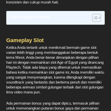
konsisten dan cukup murah hati.
Daftar Konten Artikel
Gameplay Slot
Ketika Anda tertarik untuk menikmati bermain game slot
varian lebih tinggi yang membanggakan beberapa bentuk
tema Mesir, Anda benar-benar dimanjakan dengan pilihan
hari ini dengan memainkan slot Age of Egypt yang dirancang
Playtech. Tidak ada biaya yang dihemat untuk memastikan
bahwa ketika memainkan slot game ini, Anda memiliki waktu
yang sangat menyenangkan, karena dilengkapi dengan
soundtrack yang fantastis dan bertema penuh dan memiliki
beberapa animasi simbol gulungan terbaik dari slot gulungan
lima video mana pun.
Ada permainan bonus yang dapat dipicu, termasuk pilihan
untuk memenangkan putaran bonus gaya dan permainan