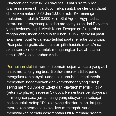
Playtech dan memiliki 20 paylines, 3 baris serta 5 reel.
Game ini sepenuhnya dioptimalkan untuk seluler dan dapat
dimainkan antara 0,20 dan 1.000 kredit. Kemenangan
maksimum adalah 10.000 koin. Slot Age of Egypt adalah
permainan menyenangkan dan mengasyikkan dari Playtech
yang berlangsung di Mesir Kuno. Dengan grafik gambar
tangan yang indah dan dua fitur bonus unik, game ini pasti
akan membuat Anda tetap terlibat saat memutar gulungan.
Picu putaran gratis atau putaran pilih-hadiah, maka Anda
akan semakin dekat untuk menguangkan hadiah utama
senilai 250x total taruhan Anda.
Permainan slot
ini memberi pemain sejumlah cara yang adil
untuk menang, yang berarti bahwa mereka tidak perlu
mengeluarkan banyak uang untuk taruhan, tetapi masih
mengalami kegembiraan dari kemenangan yang cukup
sering memicu. Age of Egypt dari Playtech memiliki RTP
(return to player) sebesar 97,05%. Persentase pembayaran
ini mengacu pada jumlah uang yang dibayarkan sebagai
hadiah untuk setiap 100 koin yang dipertaruhkan. Ini juga
merupakan permainan volatilitas menengah, yang
menawarkan pemain kesempatan untuk menang secara