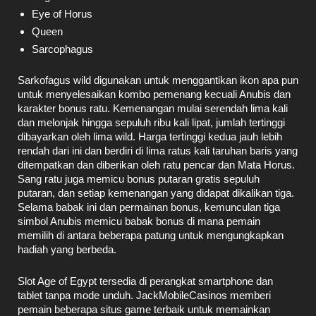
Eye of Horus
Queen
Sarcophagus
Sarkofagus wild digunakan untuk menggantikan ikon apa pun
untuk menyelesaikan kombo pemenang kecuali Anubis dan
karakter bonus ratu. Kemenangan mulai serendah lima kali
dan melonjak hingga sepuluh ribu kali lipat, jumlah tertinggi
dibayarkan oleh lima wild. Harga tertinggi kedua jauh lebih
rendah dari ini dan berdiri di lima ratus kali taruhan baris yang
ditempatkan dan diberikan oleh ratu pencar dan Mata Horus.
Sang ratu juga memicu bonus putaran gratis sepuluh
putaran, dan setiap kemenangan yang didapat dikalikan tiga.
Selama babak ini dan permainan bonus, kemunculan tiga
simbol Anubis memicu babak bonus di mana pemain
memilih di antara beberapa patung untuk mengungkapkan
hadiah yang berbeda.
Slot Age of Egypt tersedia di perangkat smartphone dan
tablet tanpa mode unduh. JackMobileCasinos memberi
pemain beberapa situs game terbaik untuk memainkan