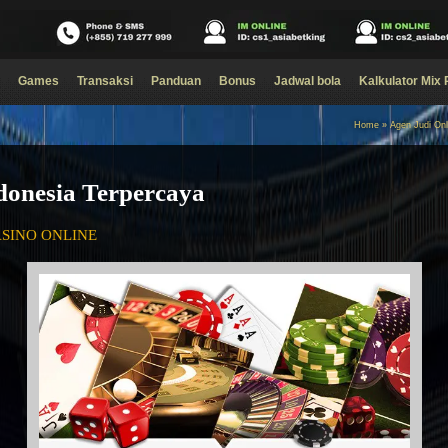
Games
Transaksi
Panduan
Bonus
Jadwal bola
Kalkulator Mix 
Home
»
Agen Judi Onl
donesia Terpercaya
SINO ONLINE