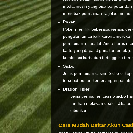
media mesin yang bisa berputar dan 
menebak permainan, ia jelas memenan
Poker
Poker memiliki beberapa variasi, de
pengalaman terbaik karena mereka 
permainan ini adalah Anda harus me
kartu yang dapat digunakan untuk jum
kombinasi kartu dari tertinggi ke t
Sicbo
Jenis permainan casino Sicbo cukup
tersebut benar, kemenangan penuh a
Dragon Tiger
Jenis permainan casino sicbo ha
taruhan melawan dealer. Jika ad
diberikan.
Cara Mudah Daftar Akun Cas