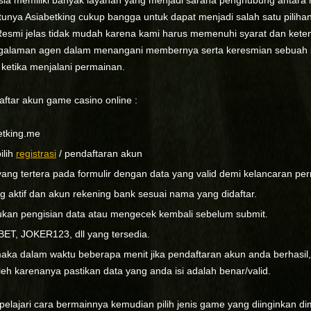
sia memiliki banyak layanan yang menjadi sarana penghubung antara
ntunya Asiabetking cukup bangga untuk dapat menjadi salah satu piliha
esmi jelas tidak mudah karena kami harus memenuhi syarat dan ke
pengalaman agen dalam menangani membernya serta keresmian sebuah s
 ketika menjalani permainan.
ftar akun game casino online :
etking.me
ilih
registrasi
/ pendaftaran akun
yang tertera pada formulir dengan data yang valid demi kelancaran pe
aktif dan akun rekening bank sesuai nama yang didaftar.
akukan pengisian data atau mengecek kembali sebelum submit.
BET, JOKER123, dll yang tersedia.
t maka dalam waktu beberapa menit jika pendaftaran akun anda berhasi
eh karenanya pastikan data yang anda isi adalah benar/valid.
elajari cara bermainnya kemudian pilih jenis game yang diinginkan d