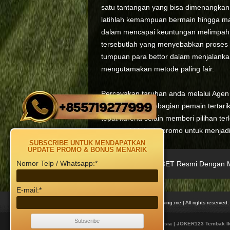
satu tantangan yang bisa dimenangkan 
latihlah kemampuan bermain hingga mak
dalam mencapai keuntungan melimpah.
tersebutlah yang menyebabkan proses k
tumpuan para bettor dalam menjalanka
mengutamakan metode paling fair.
Percayakan taruhan anda melalui Agen y
dana taruhan. Sebagian pemain tertarik
tepat karena selain memberi pilihan 
memenuhi kriteria promo untuk menja
SUBSCRIBE UNTUK MENDAPATKAN
UPDATE PROMO & BONUS MENARIK
Nomor Telp / Whatsapp:*
Post navigation
←
Daftar Agen SBOBET Resmi Dengan 
E-mail:*
Copyright © 2012-2026 Asiabetking.me | All rights reserved.
https://saldomatours.com
Situs Agen Judi Online Indonesia | JOKER123 Tembak I