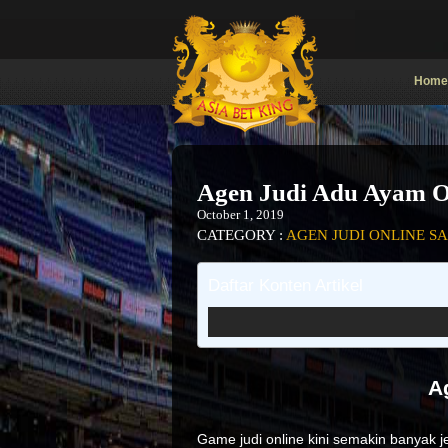
Home
Agen Judi Adu Ayam On
October 1, 2019
CATEGORY :
AGEN JUDI ONLINE
S
Daftar Konten Artikel
A
Game judi online kini semakin banyak j