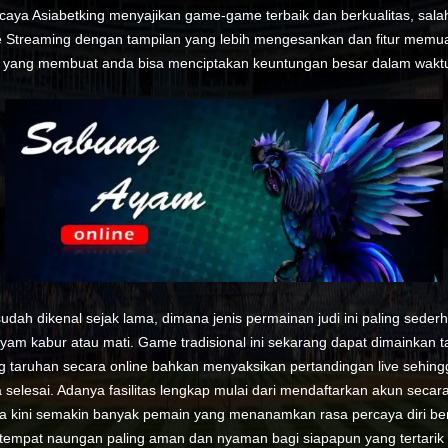
aya Asiabetking menyajikan game-game terbaik dan berkualitas, sal
ve Streaming dengan tampilan yang lebih mengesankan dan fitur memu
is yang membuat anda bisa menciptakan keuntungan besar dalam waktu
dah dikenal sejak lama, dimana jenis permainan judi ini paling sed
ayam kabur atau mati. Game tradisional ini sekarang dapat dimainkan 
taruhan secara online bahkan menyaksikan pertandingan live sehing
 selesai. Adanya fasilitas lengkap mulai dari mendaftarkan akun secara
nya kini semakin banyak pemain yang menanamkan rasa percaya diri ber
 tempat naungan paling aman dan nyaman bagi siapapun yang tertarik