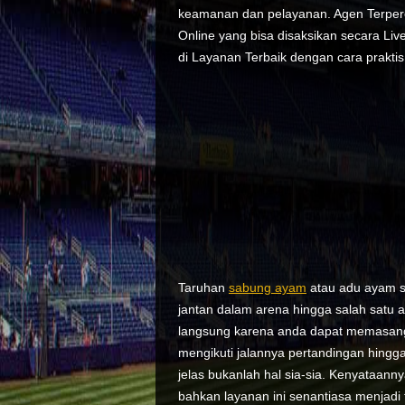
keamanan dan pelayanan. Agen Terperc
Online yang bisa disaksikan secara Li
di Layanan Terbaik dengan cara prakt
Taruhan
sabung ayam
atau adu ayam su
jantan dalam arena hingga salah satu 
langsung karena anda dapat memasang 
mengikuti jalannya pertandingan hingga
jelas bukanlah hal sia-sia. Kenyataan
bahkan layanan ini senantiasa menjadi