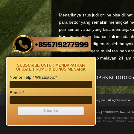
Menariknya situs judi online bisa dili
para bettor yang semakin meningkat m
permainan visual yang bisa memanjakan
Penjabaran yang dibahas kali ini adala
tinggi. Agen yang digemari oleh banya
Sabung Ayam segera mulai taruhan anda
yang ramah dan siap melayani 24 jam n
SUBSCRIBE UNTUK MENDAPATKAN
UPDATE PROMO & BONUS MENARIK
Nomor Telp / Whatsapp:*
Post navigation
←
Agen Judi Togel SGP HK KL TOTO Onl
E-mail:*
Copyright © 2012-2026 Asiabetking.me | All rights reserved.
https://saldomatours.com
Situs Agen Judi Online Indonesia | JOKER123 Tembak I
Asiabetking
merupakan pelopor agen situs judi bola dan ca
Online, Judi Poker p2play, Judi Bola SBobet, NOVA88 ata