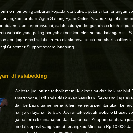
online memberi gambaran kepada kita bahwa potensi kemenangan sert
menangkan taruhan. Agen Sabung Ayam Online Asiabetking telah memp
 dalam situs terpercaya ini, salah satunya dengan akses lebih cepat
teria website yang paling banyak dimainkan oleh semua kalangan ini. S
lepon dan juga email selalu tertera didalamnya untuk memberi fasilit
bungi Customer Support secara langsung.
ayam di asiabetking
Website judi online terbaik memiliki akses mudah baik melalu
smartphone, jadi anda tidak akan kesulitan. Sekarang juga ak
dan berbagai game menarik lainnya serta perhitungkan kemu
hanya di layanan terbaik. Jadi untuk sebuah website khusus
game terbaik dimanapun dan kapanpun. Adapun peraturan jela
modal deposit yang sangat terjangkau Minimum Rp 10.000 da