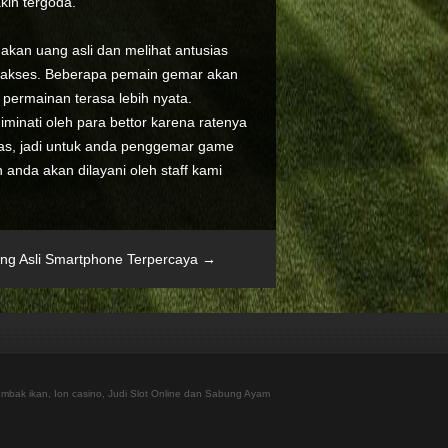
in tergoda.
nakan uang asli dan melihat antusias
n akses. Beberapa pemain gemar akan
permainan terasa lebih nyata.
iminati oleh para bettor karena ratenya
las, jadi untuk anda penggemar game
anda akan dilayani oleh staff kami
ang Asli Smartphone Terpercaya
→
embak ikan, Ion casino, Judi Slot Online dan Sabung Ayam