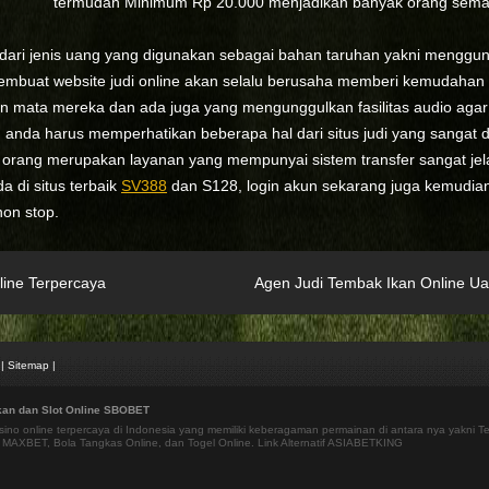
termudah Minimum Rp 20.000 menjadikan banyak orang semak
hat dari jenis uang yang digunakan sebagai bahan taruhan yakni menggu
embuat website judi online akan selalu berusaha memberi kemudaha
 mata mereka dan ada juga yang mengunggulkan fasilitas audio agar 
h anda harus memperhatikan beberapa hal dari situs judi yang sangat d
k orang merupakan layanan yang mempunyai sistem transfer sangat je
 di situs terbaik
SV388
dan S128, login akun sekarang juga kemudian 
on stop.
ine Terpercaya
Agen Judi Tembak Ikan Online U
 |
Sitemap
|
kan dan Slot Online SBOBET
sino online terpercaya di Indonesia yang memiliki keberagaman permainan di antara nya yakni T
u MAXBET, Bola Tangkas Online, dan Togel Online.
Link Alternatif ASIABETKING