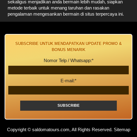
sekaligus menjadikan anda bermain lebih mudah, siapkan
metode terbaik untuk menang taruhan dan rasakan
pengalaman mengesankan bermain di situs terpercaya ini.
SUBSCRIBE UNTUK MENDAPATKAN UPDATE PROMO &
BONUS MENARIK
Nomor Telp / Whatsapp:*
E-mail:*
Copyright © saldomatours.com, All Rights Reserved.
Sitemap