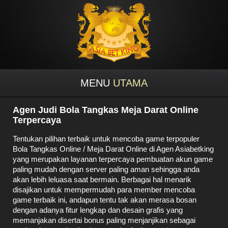
MENU
UTAMA
Agen Judi Bola Tangkas Meja Darat Online
Terpercaya
Tentukan pilihan terbaik untuk mencoba game terpopuler
Bola Tangkas Online / Meja Darat Online di Agen Asiabetking
yang merupakan layanan terpercaya pembuatan akun game
paling mudah dengan server paling aman sehingga anda
akan lebih leluasa saat bermain. Berbagai hal menarik
disajikan untuk mempermudah para member mencoba
game terbaik ini, andapun tentu tak akan merasa bosan
dengan adanya fitur lengkap dan desain grafis yang
memanjakan disertai bonus paling menjanjikan sebagai