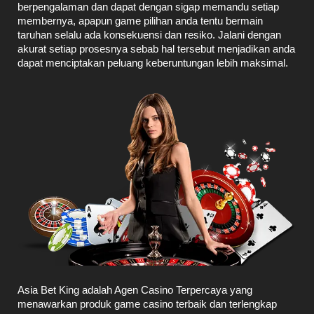
berpengalaman dan dapat dengan sigap memandu setiap
membernya, apapun game pilihan anda tentu bermain
taruhan selalu ada konsekuensi dan resiko. Jalani dengan
akurat setiap prosesnya sebab hal tersebut menjadikan anda
dapat menciptakan peluang keberuntungan lebih maksimal.
Asia Bet King adalah Agen Casino Terpercaya yang
menawarkan produk game casino terbaik dan terlengkap