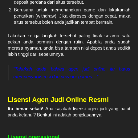
deposit perdana dari situs tersebut.
Berusaha untuk memenangkan game dan lakukanlah
penarikan (withdraw). Jika diproses dengan cepat, maka
situs tersebut boleh anda jadikan tempat bermain.
Lakukan ketiga langkah tersebut paling tidak selama satu
pekan anda bermain dengan rutin. Apabila anda sudah
merasa nyaman, anda bisa tambah nilai deposit anda sedikit
lebih tinggi dari sebelumnya.
“Tahukah anda bahwa agen judi online itu
harus
mempunyai
lisensi
dari provider games…”
Lisensi Agen Judi Online Resmi
Itu benar sekali!
Apa sajakah lisensi agen judi yang patut
anda ketahui? Berikut ini adalah penjelasannya:
Lisensi operasional