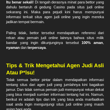
Itu benar sekali!
Di tengah derasnya minat para bettor yang
dahulu bertaruh di gedung Casino pada situs judi online
sekarang ini. Maka para pejudi kini harus mempunyai
informasi terkait situs agen judi online yang ingin mereka
jadikan tempat bermain.
Paling tidak, bettor tersebut mendapatkan referensi dari
rekan atau pemain judi online lainnya bahwa situs milik
bandar yang ingin dikunjunginya tersebut
100% aman
,
nyaman
dan
terpercaya
.
Tips & Trik Mengetahui Agen Judi Asli
Atau P*lsu!
Tidak semua bettor pintar dalam mendapatkan informasi
tentang situs dari agen judi yang jumlahnya kini bagaikan
jamur. Dan tidak semua pemain judi mempunyai rekan dekat
yang bisa menjadi sumber informasi tentang hal ini. Namun,
berikut ini adalah tips dan trik yang bisa anda manfaatkan
saat anda ingin mengunjungi situs judi online yang masih
asing bagi anda.