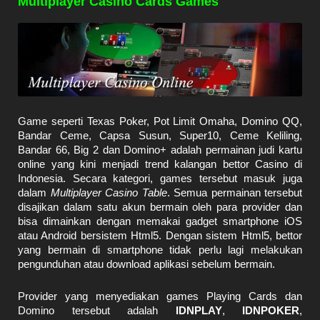
Multiplayer Casino Cards Games
Game seperti Texas Poker, Pot Limit Omaha, Domino QQ,
Bandar Ceme, Capsa Susun, Super10, Ceme Keliling,
Bandar 66, Big 2 dan Domino+ adalah permainan judi kartu
online yang kini menjadi trend kalangan bettor Casino di
Indonesia. Secara kategori, games tersebut masuk juga
dalam
Multiplayer Casino Table
. Semua permainan tersebut
disajikan dalam satu akun bermain oleh para provider dan
bisa dimainkan dengan memakai gadget smartphone iOS
atau Android bersistem Html5. Dengan sistem Html5, bettor
yang bermain di smartphone tidak perlu lagi melakukan
pengunduhan atau download aplikasi sebelum bermain.
Provider yang menyediakan games Playing Cards dan
Domino tersebut adalah
IDNPLAY
,
IDNPOKER
,