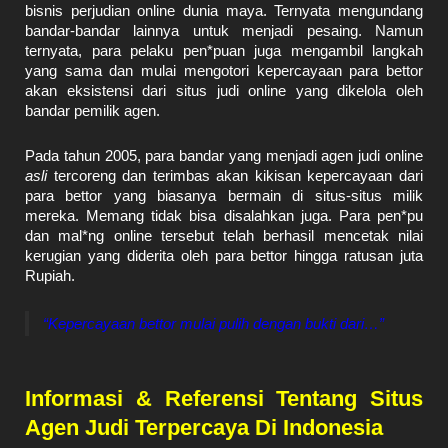
bisnis perjudian online dunia maya. Ternyata mengundang
bandar-bandar lainnya untuk menjadi pesaing. Namun
ternyata, para pelaku pen*puan juga mengambil langkah
yang sama dan mulai mengotori kepercayaan para bettor
akan eksistensi dari situs judi online yang dikelola oleh
bandar pemilik agen.
Pada tahun 2005, para bandar yang menjadi agen judi online
asli
tercoreng dan terimbas akan kikisan kepercayaan dari
para bettor yang biasanya bermain di situs-situs milik
mereka. Memang tidak bisa disalahkan juga. Para pen*pu
dan mal*ng online tersebut telah berhasil mencetak nilai
kerugian yang diderita oleh para bettor hingga ratusan juta
Rupiah.
“Kepercayaan bettor mulai pulih dengan bukti dari…”
Informasi & Referensi Tentang Situs
Agen Judi Terpercaya Di Indonesia