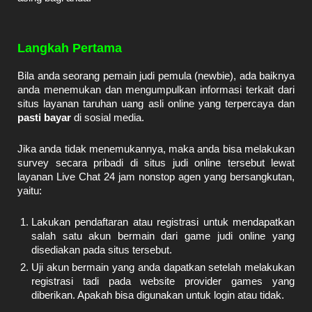
Langkah Pertama
Bila anda seorang pemain judi pemula (newbie), ada baiknya
anda menemukan dan mengumpulkan informasi terkait dari
situs layanan taruhan uang asli online yang terpercaya dan
pasti bayar
di sosial media.
Jika anda tidak menemukannya, maka anda bisa melakukan
survey secara pribadi di situs judi online tersebut lewat
layanan Live Chat 24 jam nonstop agen yang bersangkutan,
yaitu:
Lakukan pendaftaran atau registrasi untuk mendapatkan
salah satu akun bermain dari game judi online yang
disediakan pada situs tersebut.
Uji akun bermain yang anda dapatkan setelah melakukan
registrasi tadi pada website provider games yang
diberikan. Apakah bisa digunakan untuk login atau tidak.