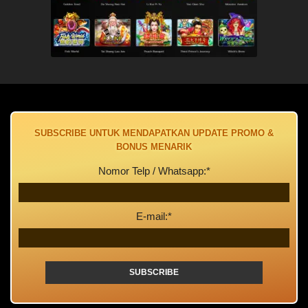
SUBSCRIBE UNTUK MENDAPATKAN UPDATE PROMO &
BONUS MENARIK
Nomor Telp / Whatsapp:*
E-mail:*