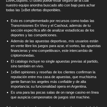
LoveCoupons. cl usted puede estar seguro de la cual
nuestro equipo anordna buscado alto con bajo para achar
todas las 1xBet ofertas disponibles.
Esto es complementado por recursos como todas las
Transmisiones En Vivo y el Cashout, además de tu
sección específica afin de analizar estadísticas de los
deportes y las competiciones.
Además de las apuestas deportivas, mis usuarios están
en vente libre los juegos para azar, el sorteo, las apuestas
financieras y «no competitivas», este intercambio de
criptomonedas.
El catalogo incluye no single apuestas previas al partido,
sino también en vivo.
1xBet opiniones y reseñas de los clientes confirman la
reputación entre ma casa de apuestas, que muchisima
gente llaman los angeles más confiable y de alta
importancia; su funcionalidad opera en Argentina.
Es una para las pocas salas de on range casino en línea
que auspicia campeonatos de juegos slot machine.