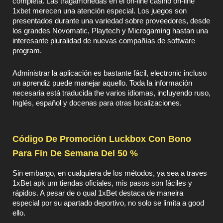
completa. Las tragamonedas en el on-line casino on-line
1xbet merecen una atención especial. Los juegos son
presentados durante una variedad sobre proveedores, desde
los grandes Novomatic, Playtech y Microgaming hastan una
interesante pluralidad de nuevas compañías de software
program.
Administrar la aplicación es bastante fácil, electronic incluso
un aprendiz puede manejar aquello. Toda la información
necesaria está traducida the varios idiomas, incluyendo ruso,
Inglés, español y docenas para otras localizaciones.
Código De Promoción Luckbox Con Bono
Para Fin De Semana Del 50 %
Sin embargo, en cualquiera de los métodos, ya sea a traves
1xBet apk um tiendas oficiales, mis pasos son fáciles y
rápidos. A pesar de o qual 1xBet destaca de maneira
especial por su apartado deportivo, no solo se limita a good
ello.