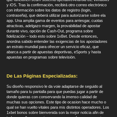
y iOS. Tras la confirmación, recibirá otro correo electrónico
con información sobre los datos de registro (login,
contraseña), que deberá utilizar para autorizarse sobre ela
app. Una amplia gama de eventos para arriesgar, cuotas
atractivas, adelgazo margen, la provabilidad de apostar
durante vivo, opción de Cash-Out, programa sobre
fidelización – todo esto sobre 1xBet. Desde entonces,
anordna sabido entender las exigencias de los apostadores
an estrato mundial para ofrecer un servicio eficaz, que
abarca a partir de apuestas deportivas, eSports y hasta
apuestas en programas sobre televisión.
De Las Páginas Especializadas:
Su diseño responsivo le da voie adaptarse de seguido al
tamaño para tu pantalla para que puedas jugar a partir de
donde quieras con conservando la imenso calidad de
muchas sus opciones. Este tipo de ocasion hace mucho o
qual se han vuelto vitales para mis distintos operadores. Los
1xbet bonos sobre bienvenida son la mejor noticia afin de