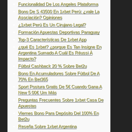
Funcionalidad De Los Angeles Plataforma
Bono De S 43500 En 1xbet Perú: ¿vale La
Asociación? Opiniones
¿1xbet Perú Es Un Cirujano Legal?
Formación Apuestas Deportivas Paraguay
Top-3 Características De 1xbet App
¿qué Es 1xbet? ¿porque Es Tan Insigne En
Argentina Sumado A Cuál Es Réussi À
Impacto?
Fútbol Cashback 20 % Sobre Bet2u
Bono En Acumuladores Sobre Fútbol De A
70% En Bet365
Sport Postura Gratis De 5€ Cuando Gana A
New 5 00€ Um Más
Preguntas Frecuentes Sobre 1xbet Casa De
Apuestas
Viernes Bono Para Depósito Del 100% En
Bet2u
Reseña Sobre 1xbet Argentina