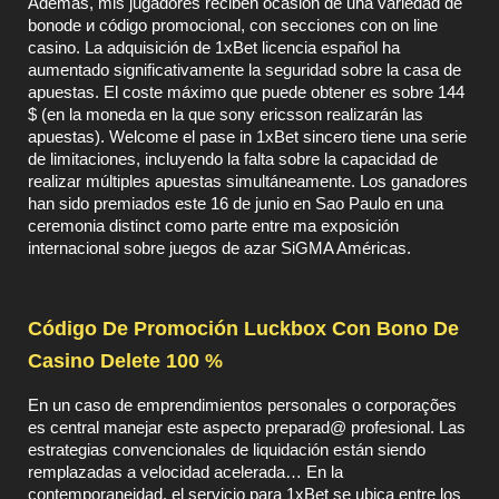
Además, mis jugadores reciben ocasion de una variedad de
bonode и código promocional, con secciones con on line
casino. La adquisición de 1xBet licencia español ha
aumentado significativamente la seguridad sobre la casa de
apuestas. El coste máximo que puede obtener es sobre 144
$ (en la moneda en la que sony ericsson realizarán las
apuestas). Welcome el pase in 1xBet sincero tiene una serie
de limitaciones, incluyendo la falta sobre la capacidad de
realizar múltiples apuestas simultáneamente. Los ganadores
han sido premiados este 16 de junio en Sao Paulo en una
ceremonia distinct como parte entre ma exposición
internacional sobre juegos de azar SiGMA Américas.
Código De Promoción Luckbox Con Bono De
Casino Delete 100 %
En un caso de emprendimientos personales o corporações
es central manejar este aspecto preparad@ profesional. Las
estrategias convencionales de liquidación están siendo
remplazadas a velocidad acelerada… En la
contemporaneidad, el servicio para 1xBet se ubica entre los