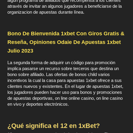
algun programa de afiliados que recompensa a los clientes
através de invitar an algunos jugadores a beneficiarse de la
organizacion de apuestas durante línea.
Bono De Bienvenida 1xbet Con Giros Gratis &
Reseña, Opiniones Odaie De Apuestas 1xbet
Julio 2023
La segunda forma de adquirir un código para promoción
implica pasarse un recurso sobre terceros que destina un
bono sobre afiliado. Las ofertas de bonos child varios
incentivos la cual la casa para apuestas 1xbet ofrece a sus
clientes nuevos y existentes. En el lugar de apuestas 1xbet,
los jugadores pueden hacer uso para bonos y promociones
de apuestas deportivas, on line online casino, on line casino
en vivo y deportes electrónicos.
¿Qué significa el 12 en 1xBet?