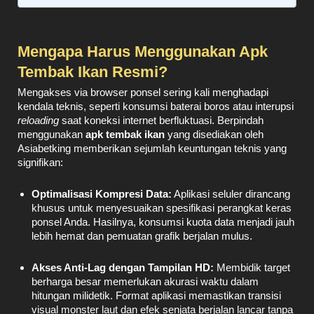
Mengapa Harus Menggunakan Apk
Tembak Ikan Resmi?
Mengakses via browser ponsel sering kali menghadapi
kendala teknis, seperti konsumsi baterai boros atau interupsi
reloading
saat koneksi internet berfluktuasi. Berpindah
menggunakan
apk tembak ikan
yang disediakan oleh
Asiabetking memberikan sejumlah keuntungan teknis yang
signifikan:
Optimalisasi Kompresi Data:
Aplikasi seluler dirancang
khusus untuk menyesuaikan spesifikasi perangkat keras
ponsel Anda. Hasilnya, konsumsi kuota data menjadi jauh
lebih hemat dan pemuatan grafik berjalan mulus.
Akses Anti-Lag dengan Tampilan HD:
Membidik target
berharga besar memerlukan akurasi waktu dalam
hitungan milidetik. Format aplikasi memastikan transisi
visual monster laut dan efek senjata berjalan lancar tanpa