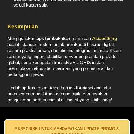
solutif kapan saja.
Kesimpulan
Menggunakan
apk tembak ikan
resmi dari
Asiabetking
adalah standar modern untuk menikmati hiburan digital
secara praktis, aman, dan efisien. Integrasi antara aplikasi
seluler yang ringan, stabilitas server original dari provider
global, serta kecepatan transaksi via QRIS instan
menciptakan ekosistem bermain yang profesional dan
bertanggung jawab.
Unduh aplikasi resmi Anda hari ini di Asiabetking, atur
manajemen modal Anda dengan bijak, dan rasakan
pengalaman berburu digital di tingkat yang lebih tinggi!
SUBSCRIBE UNTUK MENDAPATKAN UPDATE PROMO &