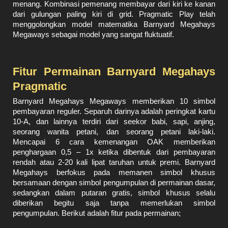
menang. Kombinasi pemenang membayar dari kiri ke kanan
dari gulungan paling kiri di grid. Pragmatic Play telah
menggolongkan model matematika Barnyard Megahays
Megaways sebagai model yang sangat fluktuatif.
Fitur Permainan Barnyard Megahays
Pragmatic
Barnyard Megahays Megaways memberikan 10 simbol
pembayaran reguler. Separuh darinya adalah peringkat kartu
10-A, dan lainnya terdiri dari seekor babi, sapi, anjing,
seorang wanita petani, dan seorang petani laki-laki.
Mencapai 6 cara kemenangan OAK memberikan
penghargaan 0,5 – 1x ketika dibentuk dari pembayaran
rendah atau 2-20 kali lipat taruhan untuk premi. Barnyard
Megahays berfokus pada memanen simbol khusus
bersamaan dengan simbol pengumpulan di permainan dasar,
sedangkan dalam putaran gratis, simbol khusus selalu
diberikan begitu saja tanpa memerlukan simbol
pengumpulan. Berikut adalah fitur pada permainan;