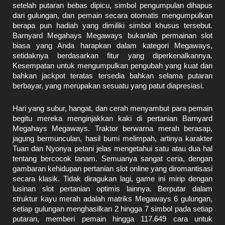
setelah putaran bebas dipicu, simbol pengumpulan dihapus
dari gulungan, dan pemain secara otomatis mengumpulkan
berapa pun hadiah yang dimiliki simbol khusus tersebut.
Barnyard Megahays Megaways bukanlah permainan slot
biasa yang Anda harapkan dalam kategori Megaways,
setidaknya berdasarkan fitur yang diperkenalkannya.
Kesempatan untuk mengumpulkan pengubah yang kuat dan
bahkan jackpot teratas tersedia bahkan selama putaran
berbayar, yang merupakan sesuatu yang patut diapresiasi.
Hari yang subur, hangat, dan cerah menyambut para pemain
begitu mereka menginjakkan kaki di pertanian Barnyard
Megahays Megaways. Traktor berwarna merah berasap,
jagung bermunculan, hasil bumi melimpah, artinya karakter
Tuan dan Nyonya petani jelas mengetahui satu atau dua hal
tentang bercocok tanam. Semuanya sangat ceria, dengan
gambaran kehidupan pertanian slot online yang diromantisasi
secara klasik. Tidak diragukan lagi, game ini mirip dengan
lusinan slot pertanian optimis lainnya. Berputar dalam
struktur kayu merah adalah matriks Megaways 6 gulungan,
setiap gulungan menghasilkan 2 hingga 7 simbol pada setiap
putaran, memberi pemain hingga 117.649 cara untuk