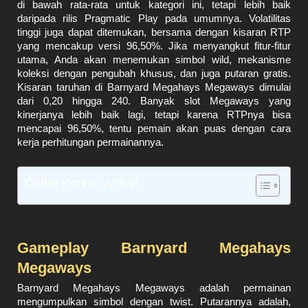
di bawah rata-rata untuk kategori ini, tetapi lebih baik
daripada rilis Pragmatic Play pada umumnya. Volatilitas
tinggi juga dapat ditemukan, bersama dengan kisaran RTP
yang mencakup versi 96,50%. Jika menyangkut fitur-fitur
utama, Anda akan menemukan simbol wild, mekanisme
koleksi dengan pengubah khusus, dan juga putaran gratis.
Kisaran taruhan di Barnyard Megahays Megaways dimulai
dari 0,20 hingga 240. Banyak slot Megaways yang
kinerjanya lebih baik lagi, tetapi karena RTPnya bisa
mencapai 96,50%, tentu pemain akan puas dengan cara
kerja perhitungan permainannya.
Daftar Konten Artikel
Gameplay Barnyard Megahays
Megaways
Barnyard Megahays Megaways adalah permainan
mengumpulkan simbol dengan twist. Putarannya adalah,