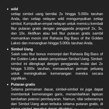
wild
setiap simbol uang bernilai 2x hingga 5.000x taruhan
Anda, dan setiap nelayan wild mengumpulkan setiap
simbol. Kumpulkan empat nelayan untuk memicu kembali
fitur putaran gratis dengan pengganda progresif 2x, 3x,
dan 10x. Aktifkan atau beli fitur putaran gratis sambil
memainkan mesin slot Rahasia Big Bass of the Golden
Lakes dan menangkan hingga 5.000x taruhan Anda.
Simbol Uang
Salah satu fitur bonus menonjol dari Rahasia Big Bass of
the Golden Lake adalah penyertaan Simbol Uang. Simbol-
simbol ini dilengkapi dengan pengganda mulai dari 2x
hingga 5.000x taruhan, menawarkan pemain peluang
untuk meningkatkan kemenangan mereka secara
signifikan.
Putaran gratis
Selama permainan dasar, simbol-simbol ini juga dapat
membentuk kemenangan garis, menambahkan lapisan
tambahan potensi pembayaran. Namun, nilai sebenarnya
dari Simbol Uang akan terbuka selama putaran gratis, di
mana simbol tersebut dapat dikoleksi