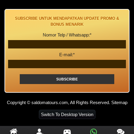
SUBSCRIBE UNTUK MENDAPATKAN UPDATE PROMO &
BONUS MENARIK
Nomor Telp / Whatsapp:*
E-mail:*
Copyright © saldomatours.com, All Rights Reserved.
Sitemap
Switch To Desktop Version