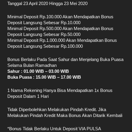
Tanggal 23 April 2020 Hingga 23 Mei 2020
Minimal Deposit Rp.100.000 Akan Mendapatkan Bonus
Deposit Langsung Sebesar Rp.10.000
Minimal Deposit Rp.500.000 Akan Mendapatkan Bonus
Deposit Langsung Sebesar Rp.50.000
Minimal Deposit Rp.1.000.000 Akan Mendapatkan Bonus
Deposit Langsung Sebesar Rp.100.000
Bonus Berlaku Pada Saat Sahur dan Menjelang Buka Puasa
Selama Bulan Ramadhan
Sahur : 01.00 WIB – 03.00 WIB
Buka Puasa : 15.00 WIB – 17.00 WIB
1 Nama Rekening Hanya Bisa Mendapatkan 1x Bonus
Deposit Dalam 1 Hari
Tidak Diperbolehkan Melakukan Pindah Kredit. Jika
Melakukan Pindah Kredit Maka Bonus Akan Ditarik Kembali
*Bonus Tidak Berlaku Untuk Deposit VIA PULSA