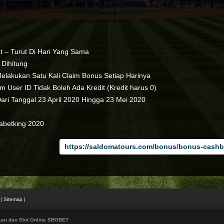
t – Turut Di Hari Yang Sama
 Dihitung
lakukan Satu Kali Claim Bonus Setiap Harinya
 User ID Tidak Boleh Ada Kredit (Kredit harus 0)
Dari Tanggal 23 April 2020 Hingga 23 Mei 2020
abetking 2020
https://saldomatours.com/bonus/bonus-cashba
 |
Sitemap
|
kan dan Slot Online SBOBET