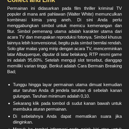
Permainan ini didasarkan pada film thriller kriminal TV
populer di mana anti pahlawan (Walter White) memunculkan
kombinasi kimia yang aneh. Di sini Anda perlu
menggabungkan simbol untuk memicu kemenangan dan
fitur. Simbol pemenang utama adalah karakter utama dari
acara TV dan merupakan reproduksi fotonya. Simbol khusus
lainnya lebih konvensional, begitu pula simbol bernilai rendah.
Solo gitar malas yang mirip dengan acara TV, mencerminkan
latar Albuquerque, diputar di latar belakang. RTP resmi game
ini adalah 95,60%. Setelah menguji slot tersebut, dianggap
memiliki varian tinggi. Berikut adalah Cara Bermain Breaking
Bad;
Tunggu hingga layar permainan utama dimuat kemudian
atur taruhan Anda di jendela taruhan di sebelah kanan
gulungan. Taruhan minimum adalah 0,10.
Sekarang klik pada tombol di sudut kanan bawah untuk
membuka aturan permainan.
Di sebelahnya Anda dapat mematikan suara jika
diinginkan.