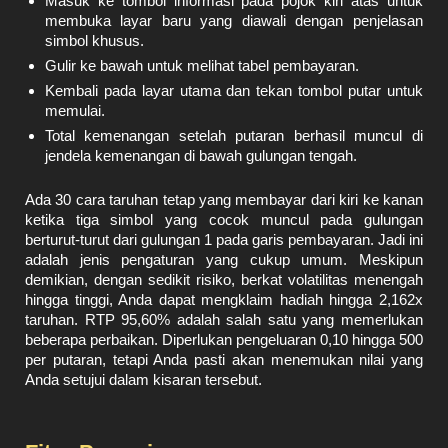
Masuk ke tombol informasi pada pojok kiri atas untuk
membuka layar baru yang diawali dengan penjelasan
simbol khusus.
Gulir ke bawah untuk melihat tabel pembayaran.
Kembali pada layar utama dan tekan tombol putar untuk
memulai.
Total kemenangan setelah putaran berhasil muncul di
jendela kemenangan di bawah gulungan tengah.
Ada 30 cara taruhan tetap yang membayar dari kiri ke kanan
ketika tiga simbol yang cocok muncul pada gulungan
berturut-turut dari gulungan 1 pada garis pembayaran. Jadi ini
adalah jenis pengaturan yang cukup umum. Meskipun
demikian, dengan sedikit risiko, berkat volatilitas menengah
hingga tinggi, Anda dapat mengklaim hadiah hingga 2,162x
taruhan. RTP 95,60% adalah salah satu yang memerlukan
beberapa perbaikan. Diperlukan pengeluaran 0,10 hingga 500
per putaran, tetapi Anda pasti akan menemukan nilai yang
Anda setujui dalam kisaran tersebut.