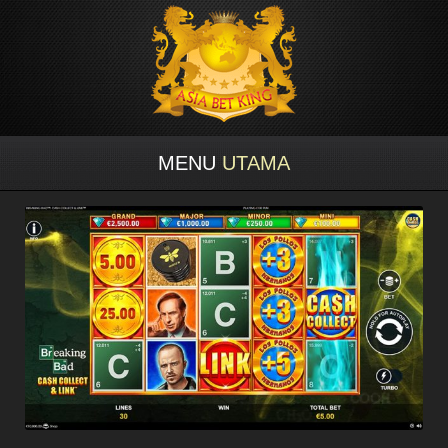
MENU
UTAMA