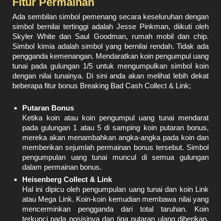
Fitur Permainan
Ada sembilan simbol pemenang secara keseluruhan dengan
simbol bernilai tertinggi adalah Jesse Pinkman, diikuti oleh
Skyler White dan Saul Goodman, rumah mobil dan chip.
Simbol kimia adalah simbol yang bernilai rendah. Tidak ada
pengganda kemenangan. Mendaratkan koin pengumpul uang
tunai pada gulungan 1/5 untuk mengumpulkan simbol koin
dengan nilai tunainya. Di sini anda akan melihat lebih dekat
beberapa fitur bonus Breaking Bad Cash Collect & Link;
Putaran Bonus
Ketika koin atau koin pengumpul uang tunai mendarat
pada gulungan 1 atau 5 di samping koin putaran bonus,
mereka akan menambahkan angka-angka pada koin dan
memberikan sejumlah permainan bonus tersebut. Simbol
pengumpulan uang tunai muncul di semua gulungan
dalam permainan bonus.
Heisenberg Collect & Link
Hal ini dipicu oleh pengumpulan uang tunai dan koin Link
atau Mega Link. Koin-koin kemudian membawa nilai yang
mencerminkan pengganda dari total taruhan. Koin
terkunci pada posisinya dan tiga putaran ulang diberikan.