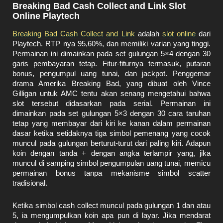
Breaking Bad Cash Collect and Link Slot
Online Playtech
Breaking Bad Cash Collect and Link
adalah
slot online
dari
Playtech. RTP nya 95,60%, dan memiliki varian yang tinggi.
Permainan ini dimainkan pada set gulungan 5×4 dengan 30
garis pembayaran tetap. Fitur-fiturnya termasuk, putaran
bonus, pengumpul uang tunai, dan jackpot. Penggemar
drama Amerika Breaking Bad, yang dibuat oleh Vince
Gilligan untuk AMC tentu akan senang mengetahui bahwa
slot tersebut didasarkan pada serial. Permainan ini
dimainkan pada set gulungan 5×3 dengan 30 cara taruhan
tetap yang membayar dari kiri ke kanan dalam permainan
dasar ketika setidaknya tiga simbol pemenang yang cocok
muncul pada gulungan berturut-turut dari paling kiri. Adapun
koin dengan tanda + dengan angka terlampir yang, jika
muncul di samping simbol pengumpulan uang tunai, memicu
permainan bonus tanpa mekanisme simbol scatter
tradisional.
Ketika simbol cash collect muncul pada gulungan 1 dan atau
5, ia mengumpulkan koin apa pun di layar. Jika mendarat