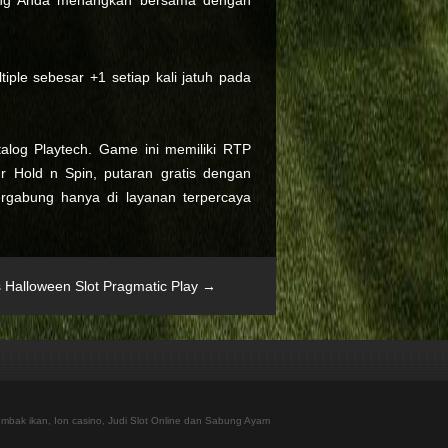
 yang Anda menangkan bersama dengan
ple sebesar +1 setiap kali jatuh pada
log Playtech. Game ini memiliki RTP
r Hold n Spin, putaran gratis dengan
ergabung hanya di layanan terpercaya
 Halloween Slot Pragmatic Play
→
embak ikan, Ion casino, Judi Slot Online dan Sabung Ayam