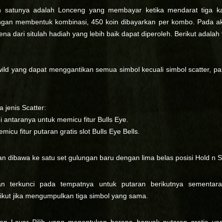
h satunya adalah Lonceng yang membayar ketika mendarat tiga ka
gan membentuk kombinasi, 450 koin dibayarkan per kombo. Pada akh
ena dari situlah hadiah yang lebih baik dapat diperoleh. Berikut adalah
wild yang dapat menggantikan semua simbol kecuali simbol scatter, 
a jenis Scatter:
i antaranya untuk memicu fitur Bulls Eye.
micu fitur putaran gratis slot Bulls Eye Bells.
an dibawa ke satu set gulungan baru dengan lima belas posisi Hold n S
n terkunci pada tempatnya untuk putaran berikutnya sementara 
kut jika mengumpulkan tiga simbol yang sama.