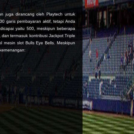
n juga dirancang oleh Playtech untuk
30 garis pembayaran aktif, tetapi Anda
dicapai yaitu 500, meskipun beberapa
dan termasuk kontribusi Jackpot Triple
 mesin slot Bulls Eye Bells. Meskipun
h kemenangan: