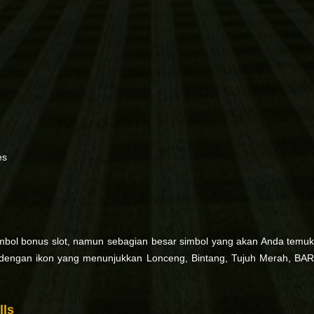
es
simbol bonus slot, namun sebagian besar simbol yang akan Anda temu
tai dengan ikon yang menunjukkan Lonceng, Bintang, Tujuh Merah, B
lls