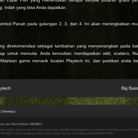
dengan Layar Pilih yang menentukan berapa banyak putaran gratis
. Inilah yang bisa Anda dapatkan.
imbol Panah pada gulungan 2, 3, dan 4. Ini akan meningkatkan multi
ang direkomendasi sebagai tambahan yang menyenangkan pada kata
p untuk memulai. Anda kemudian mendapatkan wild, scatters, fitu
 Mainkan game menarik buatan Playtech ini, dan pastikan anda b
aytech
Big Bass
 |
Sitemap
|
kan dan Slot Online SBOBET
sino online terpercaya di Indonesia yang memiliki keberagaman permainan di antara nya yakni T
u MAXBET, Bola Tangkas Online, dan Togel Online.
Link Alternatif ASIABETKING