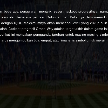
an beberapa penawaran menarik, seperti jackpot progresifnya, namu
icari oleh beberapa pemain. Gulungan 5×3 Bulls Eye Bells memiliki 
a dengan 0,10. Maksimumnya akan mencapai level yang cukup sulit 
ah. Jackpot progresif Grand Way adalah target akhir dalam game ini, 
berikut ini mencakup pengganda taruhan untuk masing-masing simbol
harus mengumpulkan tiga, empat, atau lima jenis simbol untuk merai