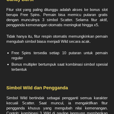
Fitur slot yang paling ditunggu adalah akses ke bonus slot
berupa Free Spins. Pemain bisa memicu putaran gratis
dengan munculnya 3 simbol Scatter. Selama fitur aktif,
pengganda kemenangan otomatis meningkat hingga x5.
Tidak hanya itu, fitur respin otomatis memungkinkan pemain
mengubah simbol biasa menjadi Wild secara acak.
Free Spins tersedia setiap 10 putaran untuk pemain
reguler
Bonus multipler bertumpuk saat kombinasi simbol spesial
terbentuk
Simbol Wild dan Pengganda
Simbol Wild bertindak sebagai pengganti semua karakter
kecuali Scatter. Saat muncul, ia mengaktifkan fitur
pengganda khusus yang mengubah nilai kemenangan.
Contoh: kombinasi 3 Wild di payline langsung memberikan