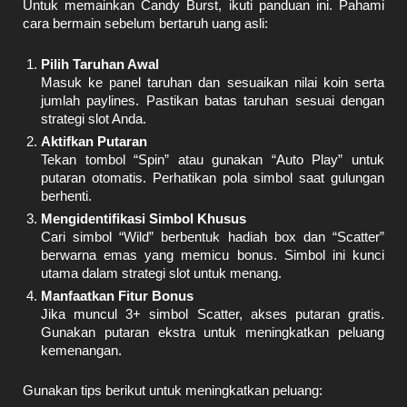
Untuk memainkan Candy Burst, ikuti panduan ini. Pahami
cara bermain sebelum bertaruh uang asli:
Pilih Taruhan Awal
Masuk ke panel taruhan dan sesuaikan nilai koin serta
jumlah paylines. Pastikan batas taruhan sesuai dengan
strategi slot Anda.
Aktifkan Putaran
Tekan tombol “Spin” atau gunakan “Auto Play” untuk
putaran otomatis. Perhatikan pola simbol saat gulungan
berhenti.
Mengidentifikasi Simbol Khusus
Cari simbol “Wild” berbentuk hadiah box dan “Scatter”
berwarna emas yang memicu bonus. Simbol ini kunci
utama dalam strategi slot untuk menang.
Manfaatkan Fitur Bonus
Jika muncul 3+ simbol Scatter, akses putaran gratis.
Gunakan putaran ekstra untuk meningkatkan peluang
kemenangan.
Gunakan tips berikut untuk meningkatkan peluang: