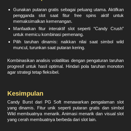
Gunakan putaran gratis sebagai peluang utama. Aktifkan
pengganda slot saat fitur free spins aktif untuk
memaksimalkan kemenangan.
Manfaatkan fitur interaktif slot seperti “Candy Crush”
untuk memicu kombinasi pemenang.
Pilih taruhan dinamis: naikkan nilai saat simbol wild
muncul, turunkan saat putaran kering.
Kombinasikan analisis volatilitas dengan pengaturan taruhan
progresif untuk hasil optimal. Hindari pola taruhan monoton
agar strategi tetap fleksibel.
Kesimpulan
Candy Burst dari PG Soft menawarkan pengalaman slot
yang dinamis. Fitur unik seperti putaran gratis dan simbol
Wild membuatnya menarik. Animasi menarik dan visual slot
yang cerah membuatnya berbeda dari slot lain.