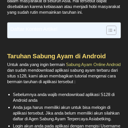
dalam masyarakat di seluruh Asia. Hal tersebut dapat
disebabkan karena kebiasaan atau menjadi hobi masyarakat
yang sudah rutin memainkan taruhan ini.
Daftar Konten Artikel
Taruhan Sabung Ayam di Android
Untuk anda yang ingin bermain
Sabung Ayam Online Android
dan sudah mendownload aplikasi sabung ayam terbaru dari
situs s128, kami akan membagikan tutorial mengenai cara
bermain taruhan di aplikasi tersebut :
Sebelumnya anda wajib mendownload aplikasi S128 di
Android anda
Anda juga harus memiliki akun untuk bisa melogin di
aplikasi tersebut. Jika anda belum memiliki akun silahkan
daftar di Agen Sabung Ayam Terpercaya Asiabetking.
Login akun anda pada aplikasi dengan mengisi Username