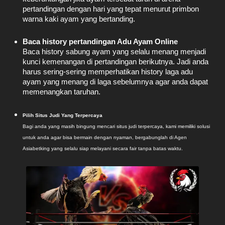
pertandingan dengan hari yang tepat menurut primbon
warna kaki ayam yang bertanding.
Baca history pertandingan Adu Ayam Online
Baca history sabung ayam yang selalu menang menjadi
kunci kemenangan di pertandingan berikutnya. Jadi anda
harus sering-sering memperhatikan history laga adu
ayam yang menang di laga sebelumnya agar anda dapat
memenangkan taruhan.
Pilih Situs Judi Yang Terpercaya
Bagi anda yang masih bingung mencari situs judi terpercaya, kami memiliki solusi
untuk anda agar bisa bermain dengan nyaman, bergabunglah di Agen
Asiabetking yang selalu siap melayani secara fair tanpa batas waktu.