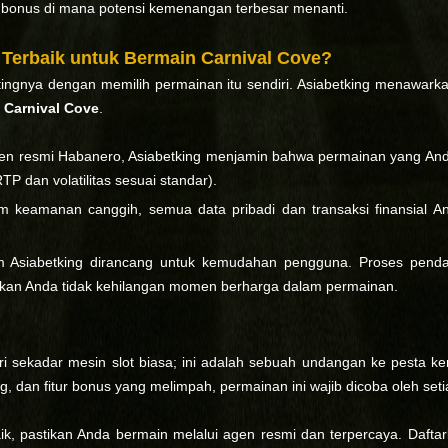
bonus di mana potensi kemenangan terbesar menanti.
 Terbaik untuk Bermain Carnival Cove?
tingnya dengan memilih permainan itu sendiri. Asiabetking menawarka
h
Carnival Cove
.
n resmi Habanero, Asiabetking menjamin bahwa permainan yang Anda
RTP dan volatilitas sesuai standar).
 keamanan canggih, semua data pribadi dan transaksi finansial An
m Asiabetking dirancang untuk kemudahan pengguna. Proses pendaf
ikan Anda tidak kehilangan momen berharga dalam permainan.
ri sekadar mesin slot biasa; ini adalah sebuah undangan ke pesta
 dan fitur bonus yang melimpah, permainan ini wajib dicoba oleh set
, pastikan Anda bermain melalui agen resmi dan terpercaya. Daftar