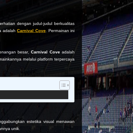
rhatian dengan judul-judul berkualitas
da adalah
Carnival Cove
. Permainan ini
menangan besar,
Carnival Cove
adalah
ainkannya melalui platform terpercaya
nggabungkan estetika visual menawan
nnya unik.