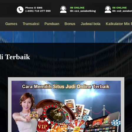
Games
Transaksi
Panduan
Bonus
Jadwal bola
Kalkulator Mix 
di Terbaik