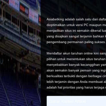
Asiabetking adalah salah satu dari daft
dioptimalkan untuk versi PC maupun mob
menjadikan situs ini semakin dikenal lu
yang disajikan sangat terjamin bahkan
pengembang permainan paling sukses.
Mendaftar akun taruhan online kini sa
pilihan untuk menentukan situs taruh
menyebabkan banyak kecanggihan yang 
akan semakin banyak pemain yang ingi
berkualitas terbukti dengan berbagai 
lebih terjamin dengan Anda membuat a
adalah hal prioritas yang harus terjaga
Daftar Konten Artikel