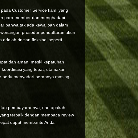
an pada Customer Service kami yang
nan para member dan menghadapi
nar bahwa tak ada kewajiban dalam
wenangan prosedur pendaftaran akun
adalah rincian fleksibel seperti
epat dan aman, meski k
epatuhan
 koordinasi yang tepat, utamakan
er perlu menyadari perannya masing-
epatan pembayarannya, dan apakah
ja yang terbaik dengan membaca review
ng cepat dapat membantu Anda