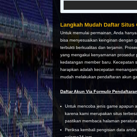
Langkah Mudah Daftar Situs 
Untuk memulai permainan, Anda hanya p
bisa menyesuaikan keinginan dengan 
terbukti berkualitas dan terjamin.
Prose
yang mengakui kenyamanan prosedur 
kedatangan member baru. Kecepatan sen
harapkan adalah kecepatan menangani k
mudah melakukan pendaftaran akun gam
Daftar Akun Via Formulir Pendaftaran
Untuk mencoba jenis game apapun anda
karena kami merupakan situs terbesa
pastikan membaca halaman peratura
Periksa kembali pengisian data anda
selama24 jam.