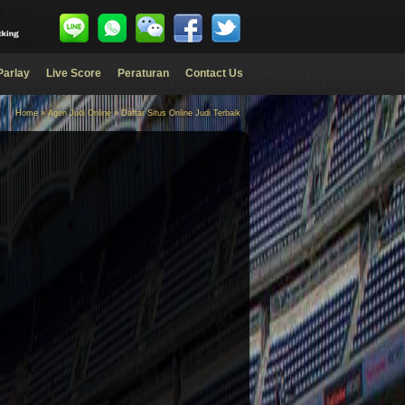
Parlay
Live Score
Peraturan
Contact Us
Home
»
Agen Judi Online
»
Daftar Situs Online Judi Terbaik