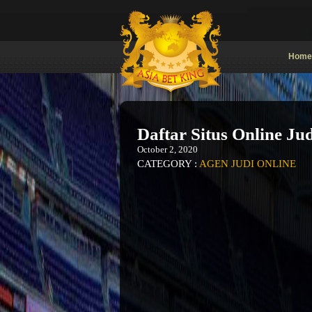
Home
Daftar Situs Online Ju
October 2, 2020
CATEGORY :
AGEN JUDI ONLINE