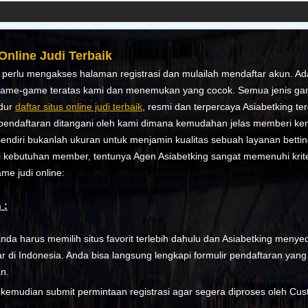
Online Judi Terbaik
erlu mengakses halaman registrasi dan mulailah mendaftar akun. Ada
game-game teratas kami dan menemukan yang cocok. Semua jenis gam
dur
daftar situs online judi terbaik
, resmi dan terpercaya Asiabetking
te
pendaftaran ditangani oleh kami dimana kemudahan jelas memberi 
diri bukanlah ukuran untuk menjamin kualitas sebuah layanan bettin
ebutuhan member, tentunya Agen Asiabetking sangat memenuhi kriteria
e judi online:
 :
 harus memilih situs favorit terlebih dahulu dan Asiabetking menyedi
r di Indonesia. Anda bisa langsung lengkapi formulir pendaftaran ya
n.
 kemudian submit permintaan registrasi agar segera diproses oleh C