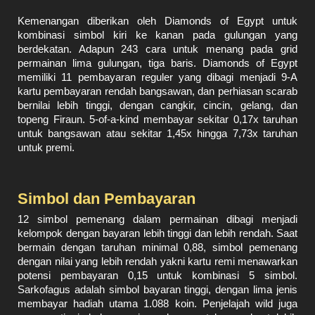
Kemenangan diberikan oleh Diamonds of Egypt untuk
kombinasi simbol kiri ke kanan pada gulungan yang
berdekatan. Adapun 243 cara untuk menang pada grid
permainan lima gulungan, tiga baris. Diamonds of Egypt
memiliki 11 pembayaran reguler yang dibagi menjadi 9-A
kartu pembayaran rendah bangsawan, dan perhiasan scarab
bernilai lebih tinggi, dengan cangkir, cincin, gelang, dan
topeng Firaun. 5-of-a-kind membayar sekitar 0,17x taruhan
untuk bangsawan atau sekitar 1,45x hingga 7,73x taruhan
untuk premi.
Simbol dan Pembayaran
12 simbol pemenang dalam permainan dibagi menjadi
kelompok dengan bayaran lebih tinggi dan lebih rendah. Saat
bermain dengan taruhan minimal 0,88, simbol pemenang
dengan nilai yang lebih rendah yakni kartu remi menawarkan
potensi pembayaran 0,15 untuk kombinasi 5 simbol.
Sarkofagus adalah simbol bayaran tinggi, dengan lima jenis
membayar hadiah utama 1.088 koin. Penjelajah wild juga