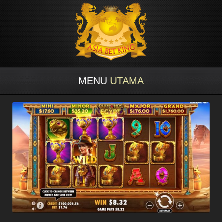
MENU
UTAMA