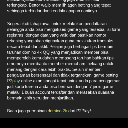
terlengkap. Bettor wajib memilih agen betting yang tepat
sehingga terhindar dari kendala apapun nantinya.
Segera ikuti tahap awal untuk melakukan pendaftaran
sehingga anda bisa mengakses game yang tersedia, isi form
registrasi dengan data yang valid dan pastikan nomor
rekening yang akan digunakan guna melakukan transaksi
secara tepat dan aktif. Pelajari juga berbagai tips bermain
taruhan domino 4k QQ yang menjadikan member bisa
memperoleh kemudahan memasang taruhan bahkan tips
umumnya membantu member memahami peluang untuk
menang dengan cara lebih praktis. Selain memberi
pengalaman bersensasi dan tidak tergantikan, game betting
P2play
online akan sangat tepat untuk anda para penggemar
judi kartu karena anda bisa bermain dengan 7 jenis game
melalui 1 buah account terdaftar dan merasakan suasana
bermain lebih seru dan menjanjikan.
Baca juga permainan
domino 2k
dari P2Play!