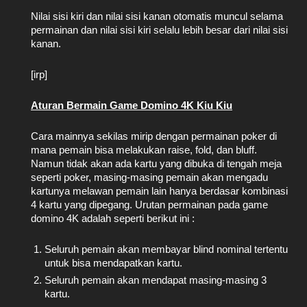
Nilai sisi kiri dan nilai sisi kanan otomatis muncul selama
permainan dan nilai sisi kiri selalu lebih besar dari nilai sisi
kanan.
[irp]
Aturan Bermain Game Domino 4K Kiu Kiu
Cara mainnya sekilas mirip dengan permainan poker di
mana pemain bisa melakukan raise, fold, dan bluff.
Namun tidak akan ada kartu yang dibuka di tengah meja
seperti poker, masing-masing pemain akan mengadu
kartunya melawan pemain lain hanya berdasar kombinasi
4 kartu yang dipegang. Urutan permainan pada game
domino 4K adalah seperti berikut ini :
Seluruh pemain akan membayar blind nominal tertentu
untuk bisa mendapatkan kartu.
Seluruh pemain akan mendapat masing-masing 3
kartu.