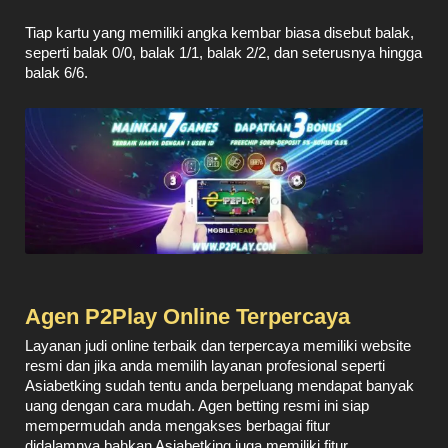
Tiap kartu yang memiliki angka kembar biasa disebut balak,
seperti balak 0/0, balak 1/1, balak 2/2, dan seterusnya hingga
balak 6/6.
Agen P2Play Online Terpercaya
Layanan judi online terbaik dan terpercaya memiliki website
resmi dan jika anda memilih layanan profesional seperti
Asiabetking sudah tentu anda berpeluang mendapat banyak
uang dengan cara mudah. Agen betting resmi ini siap
mempermudah anda mengakses berbagai fitur
didalamnya,bahkan Asiabetking juga memiliki fitur