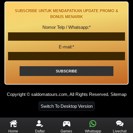
SUBSCRIBE UNTUK MENDAPATKAN UPDATE PROMO &
BONUS MENARIK
Nomor Telp / Whatsapp:*
E-mail:*
Copyright © saldomatours.com, All Rights Reserved.
Sitemap
Switch To Desktop Version
Home
Daftar
Games
Whatsapp
Livechat