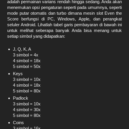
adalah permainan varians rendah hingga sedang. Anda akan
menemukan opsi pengaturan seperti pada umumnya, seperti
mode putar otomatis dan turbo dimana mesin slot Even the
Score berfungsi di PC, Windows, Apple, dan perangkat
seluler Android. Lihatlah tabel garis pembayaran di bawah ini
untuk melihat seberapa banyak Anda bisa menang untuk
setiap simbol yang didapatkan:
J, Q, K, A
3 simbol = 4x
4 simbol = 18x
5 simbol = 50x
Keys
3 simbol = 10x
4 simbol = 18x
5 simbol = 80x
Padlock
3 simbol = 10x
4 simbol = 30x
5 simbol = 80x
Coins
3 simbol = 16x