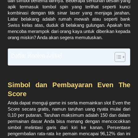
dan simbol bertema lainnya. Beberapa sentuhan desain yang
apik termasuk tombol spin yang terlihat seperti kunci
kombinasi dengan titik sinar laser yang menjaga jarahan.
Latar belakang adalah rumah mewah atau seperti bank
Swiss kelas atas, duduk di belakang gulungan. Apakah tim
mencoba merampok dari orang kaya untuk diberikan kepada
orang miskin? Anda akan segera memutuskan.
Daftar Konten Artikel
Simbol dan Pembayaran Even The
Score
Anda dapat menguji game ini serta memainkan slot Even the
Score secara gratis, namun taruhan uang nyata mulai dari
0,10 per putaran. Taruhan maksimum adalah 150 dan dalam
permainan dasar Anda bisa menang dengan mencocokkan
simbol melintasi garis dari kiri ke kanan. Persentase
pengembalian rata-rata ke pemain mencapai 96,12% dan ini