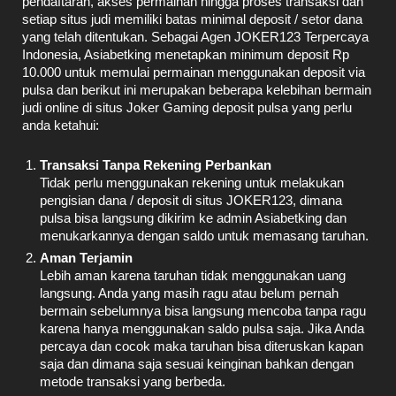
pendaftaran, akses permainan hingga proses transaksi dan
setiap situs judi memiliki batas minimal deposit / setor dana
yang telah ditentukan. Sebagai Agen JOKER123 Terpercaya
Indonesia, Asiabetking menetapkan minimum deposit Rp
10.000 untuk memulai permainan menggunakan deposit via
pulsa dan berikut ini merupakan beberapa kelebihan bermain
judi online di situs Joker Gaming deposit pulsa yang perlu
anda ketahui:
Transaksi Tanpa Rekening Perbankan
Tidak perlu menggunakan rekening untuk melakukan
pengisian dana / deposit di situs JOKER123, dimana
pulsa bisa langsung dikirim ke admin Asiabetking dan
menukarkannya dengan saldo untuk memasang taruhan.
Aman Terjamin
Lebih aman karena taruhan tidak menggunakan uang
langsung. Anda yang masih ragu atau belum pernah
bermain sebelumnya bisa langsung mencoba tanpa ragu
karena hanya menggunakan saldo pulsa saja. Jika Anda
percaya dan cocok maka taruhan bisa diteruskan kapan
saja dan dimana saja sesuai keinginan bahkan dengan
metode transaksi yang berbeda.