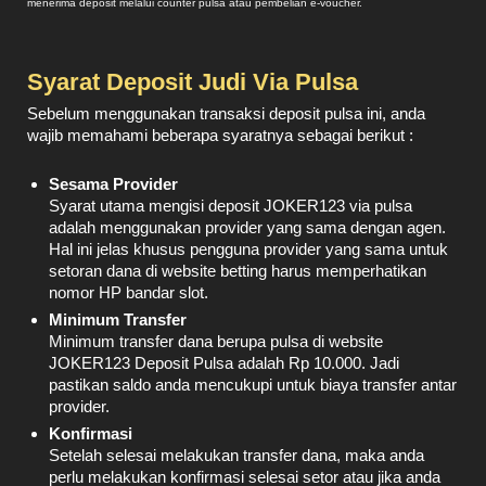
menerima deposit melalui counter pulsa atau pembelian e-voucher.
Syarat Deposit Judi Via Pulsa
Sebelum menggunakan transaksi deposit pulsa ini, anda
wajib memahami beberapa syaratnya sebagai berikut :
Sesama Provider
Syarat utama mengisi deposit JOKER123 via pulsa
adalah menggunakan provider yang sama dengan agen.
Hal ini jelas khusus pengguna provider yang sama untuk
setoran dana di website betting harus memperhatikan
nomor HP bandar slot.
Minimum Transfer
Minimum transfer dana berupa pulsa di website
JOKER123 Deposit Pulsa adalah Rp 10.000. Jadi
pastikan saldo anda mencukupi untuk biaya transfer antar
provider.
Konfirmasi
Setelah selesai melakukan transfer dana, maka anda
perlu melakukan konfirmasi selesai setor atau jika anda