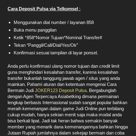
Cara Deposit Pulsa via Telkomsel
:
Menggunakan dial number / layanan 858
Buka menu panggilan
Ketik *858*Nomor Tujuan*Nominal Transfer#
Tekan “Panggil/Call/Dial/Yes/Ok”
Konfirmasi sesuai tampilan di layar ponsel.
Anda perlu konfirmasi ulang nomor tujuan dan credit limit
guna menghindari kesalahan transfer, karena kesalahan
transfer bukanlah tanggung jawab agen / situs yang anda
mainkan. Pahami aturan dan ketentuan mengenai Cara
Bermain Judi
JOKER123 Deposit Pulsa
. Bergabunglah
dengan Agen Terpercaya Asiabetking dimana permainan
lengkap berbasis Internasional sudah sangat popular bahkan
meraih kemenangan dalam game Judi Online pun terbilang
cukup mudah, hanya sekian menit saja maka modal anda
bisa berkali lipat. Jadi tak heran bahwa semakin banyak
member yang menarik dana kemenangannya bahkan hingga
Jutaan Rupiah jumlahnya dalam sekejap bermain dan coba