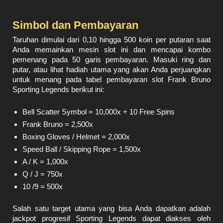
Simbol dan Pembayaran
Taruhan dimulai dari 0,10 hingga 500 koin per putaran saat
Anda memainkan mesin slot ini dan mencapai kombo
pemenang pada 50 garis pembayaran. Masuki ring dan
putar, atau lihat hadiah utama yang akan Anda perjuangkan
untuk menang pada tabel pembayaran slot Frank Bruno
Sporting Legends berikut ini:
Bell Scatter Symbol = 10,000x + 10 Free Spins
Frank Bruno = 2,500x
Boxing Gloves / Helmet = 2,000x
Speed Ball / Skipping Rope = 1,500x
A / K = 1,000x
Q / J = 750x
10 /9 = 500x
Salah satu target utama yang bisa Anda dapatkan adalah
jackpot progresif Sporting Legends dapat diakses oleh