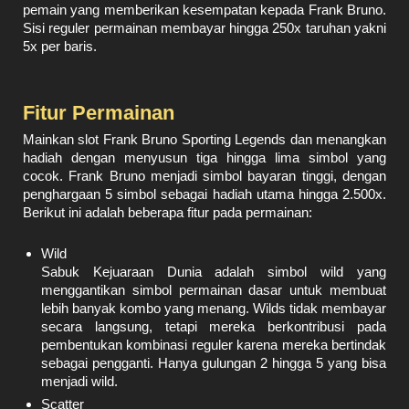
pemain yang memberikan kesempatan kepada Frank Bruno.
Sisi reguler permainan membayar hingga 250x taruhan yakni
5x per baris.
Fitur Permainan
Mainkan slot Frank Bruno Sporting Legends dan menangkan
hadiah dengan menyusun tiga hingga lima simbol yang
cocok. Frank Bruno menjadi simbol bayaran tinggi, dengan
penghargaan 5 simbol sebagai hadiah utama hingga 2.500x.
Berikut ini adalah beberapa fitur pada permainan:
Wild
Sabuk Kejuaraan Dunia adalah simbol wild yang
menggantikan simbol permainan dasar untuk membuat
lebih banyak kombo yang menang. Wilds tidak membayar
secara langsung, tetapi mereka berkontribusi pada
pembentukan kombinasi reguler karena mereka bertindak
sebagai pengganti. Hanya gulungan 2 hingga 5 yang bisa
menjadi wild.
Scatter