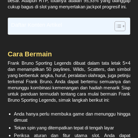
besar. Adapun RTP, totalnya adalah 95,93% yang dianggap
cukup bagus di slot yang menyertakan jackpot progresif ini.
Daftar Konten Artikel
Cara Bermain
Frank Bruno Sporting Legends dibuat dalam tata letak 5×4
dan menampilkan 50 paylines. Wilds, Scatters, dan simbol
yang berbentuk angka, huruf, peralatan olahraga, juga petinju
terkenal Frank Bruno. Anda dapat bertemu semuanya dan
menunggu kombinasi kemenangan dan hadiah menarik Siap
untuk panduan termudah tentang cara mulai bermain Frank
Bruno Sporting Legends, simak langkah berikut ini:
Anda hanya perlu membuka game dan menunggu hingga
dimuat
Tekan spin yang ditempatkan tepat di tengah layar
Periksa aturan dan fitur utama slot. Anda dapat