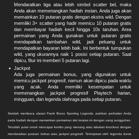
Mendaratkan tiga atau lebih simbol scatter bel, maka
Anda akan memenangkan hadiah instan. Anda juga akan
memainkan 10 putaran gratis dengan ekstra wild. Dengan
memiliki 3+ scatter yang hadir memicu 10 putaran gratis
dan membayar hadiah kecil hingga 10x taruhan. Area
permainan yang Anda gunakan untuk putaran gratis
mendapatkan tambahan wild, jadi peluang untuk
mendapatkan bayaran lebih baik. Ini berbentuk tumpukan
wild, yang ukurannya naik 1 posisi setiap putaran. Saat
dipicu, fitur ini memberi 5 putaran lagi.
Jackpot
Ada juga permainan bonus, yang digunakan untuk
memicu jackpot progresif, namun akan dipicu pada waktu
yang acak. Anda memiliki kesempatan untuk
memenangkan jackpot progresif Playtech harian,
mingguan, dan legenda olahraga pada setiap putaran.
Setelah membaca ulasan Frank Bruno Sporting Legends, arahkan perhatian Anda
pada hadiah dengan memainkan permainan slot teratas ini dengan uang sungguhan.
Teruslah putar untuk mencapai kombo yang menang atau lakukan knockout dengan
mendaratkan putaran bebas atau jackpot progresif. Terinspirasi oleh legenda dunia