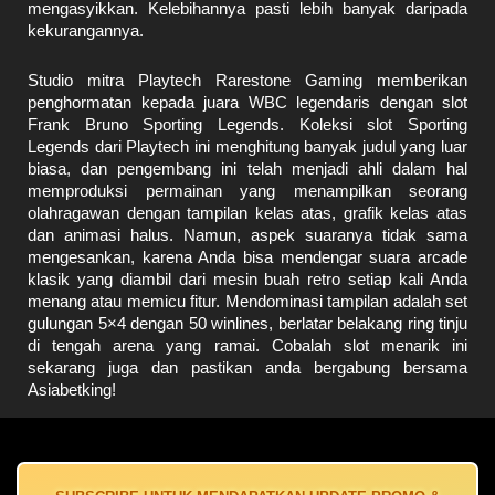
mengasyikkan. Kelebihannya pasti lebih banyak daripada
kekurangannya.
Studio mitra Playtech Rarestone Gaming memberikan
penghormatan kepada juara WBC legendaris dengan slot
Frank Bruno Sporting Legends. Koleksi slot Sporting
Legends dari Playtech ini menghitung banyak judul yang luar
biasa, dan pengembang ini telah menjadi ahli dalam hal
memproduksi permainan yang menampilkan seorang
olahragawan dengan tampilan kelas atas, grafik kelas atas
dan animasi halus. Namun, aspek suaranya tidak sama
mengesankan, karena Anda bisa mendengar suara arcade
klasik yang diambil dari mesin buah retro setiap kali Anda
menang atau memicu fitur. Mendominasi tampilan adalah set
gulungan 5×4 dengan 50 winlines, berlatar belakang ring tinju
di tengah arena yang ramai. Cobalah slot menarik ini
sekarang juga dan pastikan anda bergabung bersama
Asiabetking!