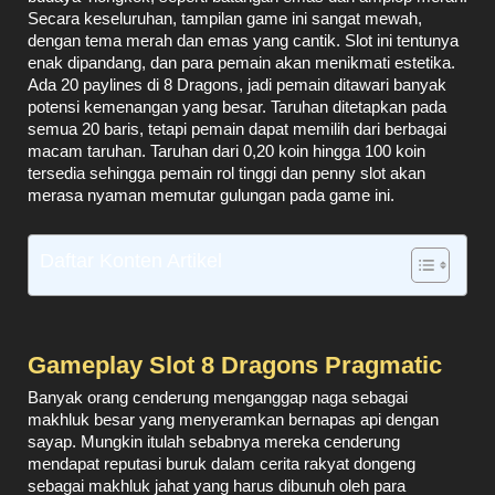
Secara keseluruhan, tampilan game ini sangat mewah,
dengan tema merah dan emas yang cantik. Slot ini tentunya
enak dipandang, dan para pemain akan menikmati estetika.
Ada 20 paylines di 8 Dragons, jadi pemain ditawari banyak
potensi kemenangan yang besar. Taruhan ditetapkan pada
semua 20 baris, tetapi pemain dapat memilih dari berbagai
macam taruhan. Taruhan dari 0,20 koin hingga 100 koin
tersedia sehingga pemain rol tinggi dan penny slot akan
merasa nyaman memutar gulungan pada game ini.
Daftar Konten Artikel
Gameplay Slot 8 Dragons Pragmatic
Banyak orang cenderung menganggap naga sebagai
makhluk besar yang menyeramkan bernapas api dengan
sayap. Mungkin itulah sebabnya mereka cenderung
mendapat reputasi buruk dalam cerita rakyat dongeng
sebagai makhluk jahat yang harus dibunuh oleh para