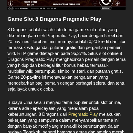
Game Slot 8 Dragons Pragmatic Play
8 Dragons adalah salah satu tema game slot online yang
dikembangkan oleh Pragmatic Play, hadir dengan 5 reel dan
20 paylines. Taruhan minimumnya adalah 0,20 kredit dan fitur
termasuk wild ganda, putaran gratis dan pergantian pemain
wild. RTP game ditetapkan pada 96,37%. Situs slot online 8
Dragons Pragmatic Play menghadirkan pemain dengan tema
yang hidup dan berbagai fitur bonus hebat, termasuk
multiplier wild bertumpuk, simbol misteri, dan putaran gratis.
Game 20-payline ini menawarkan pengalaman yang
mendebarkan bagi pemain dengan berbagai selera, dan tentu
saja layak untuk dicoba.
Budaya Cina selalu menjadi tema populer untuk slot online,
karena ada kepercayaan yang mendalam pada
keberuntungan. 8 Dragons dari
Pragmatic Play
melakukan
pekerjaan yang sempurna dalam menyampaikan tema ini,
dengan banyak motif yang mewakili keberuntungan dalam
budaya Tiongkok, seperti batangan emas dan amplop merah.