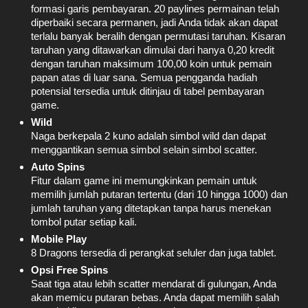
formasi garis pembayaran. 20 paylines permainan telah
diperbaiki secara permanen, jadi Anda tidak akan dapat
terlalu banyak beralih dengan permutasi taruhan. Kisaran
taruhan yang ditawarkan dimulai dari hanya 0,20 kredit
dengan taruhan maksimum 100,00 koin untuk pemain
papan atas di luar sana. Semua pengganda hadiah
potensial tersedia untuk ditinjau di tabel pembayaran
game.
Wild
Naga berkepala 2 kuno adalah simbol wild dan dapat
menggantikan semua simbol selain simbol scatter.
Auto Spins
Fitur dalam game ini memungkinkan pemain untuk
memilih jumlah putaran tertentu (dari 10 hingga 1000) dan
jumlah taruhan yang ditetapkan tanpa harus menekan
tombol putar setiap kali.
Mobile Play
8 Dragons tersedia di perangkat seluler dan juga tablet.
Opsi Free Spins
Saat tiga atau lebih scatter mendarat di gulungan, Anda
akan memicu putaran bebas. Anda dapat memilih salah