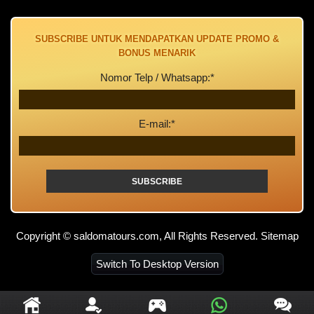
SUBSCRIBE UNTUK MENDAPATKAN UPDATE PROMO &
BONUS MENARIK
Nomor Telp / Whatsapp:*
E-mail:*
Copyright © saldomatours.com, All Rights Reserved.
Sitemap
Switch To Desktop Version