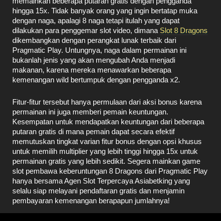
memainkan beberapa putaran gratis dengan pengganda
hingga 15x. Tidak banyak orang yang ingin bertatap muka
dengan naga, apalagi 8 naga tetapi itulah yang dapat
dilakukan para penggemar slot video, dimana
Slot 8 Dragons
dikembangkan dengan perangkat lunak terbaik dari
Pragmatic Play. Untungnya, naga dalam permainan ini
bukanlah jenis yang akan mengubah Anda menjadi
makanan, karena mereka menawarkan beberapa
kemenangan wild bertumpuk dengan pengganda x2.
Fitur-fitur tersebut hanya permulaan dari aksi bonus karena
permainan ini juga memberi pemain keuntungan.
Kesempatan untuk mendapatkan keuntungan dari beberapa
putaran gratis di mana pemain dapat secara efektif
memutuskan tingkat varian fitur bonus dengan opsi khusus
untuk memilih multiplier yang lebih tinggi hingga 15x untuk
permainan gratis yang lebih sedikit. Segera mainkan game
slot pembawa keberuntungan 8 Dragons dari Pragmatic Play
hanya bersama Agen Slot Terpercaya Asiabetking yang
selalu siap melayani pendaftaran gratis dan menjamin
pembayaran kemenangan berapapun jumlahnya!