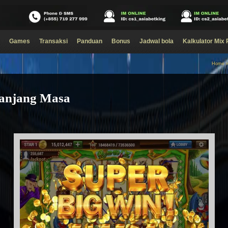
Games
Transaksi
Panduan
Bonus
Jadwal bola
Kalkulator Mix 
Home
panjang Masa