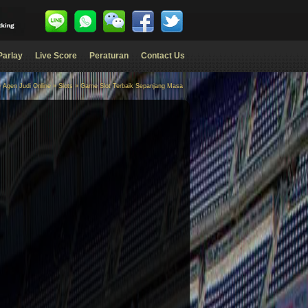
Parlay
Live Score
Peraturan
Contact Us
»
Agen Judi Online
»
Slots
»
Game Slot Terbaik Sepanjang Masa