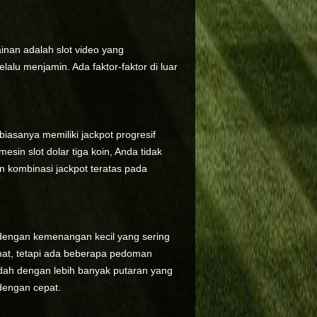
inan adalah slot video yang
lalu menjamin. Ada faktor-faktor di luar
biasanya memiliki jackpot progresif
in slot dolar tiga koin, Anda tidak
n kombinasi jackpot teratas pada
engan kemenangan kecil yang sering
mat, tetapi ada beberapa pedoman
endah dengan lebih banyak putaran yang
dengan cepat.