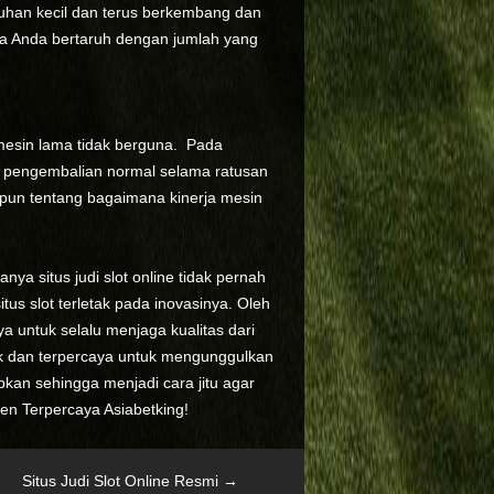
uhan kecil dan terus berkembang dan
ka Anda bertaruh dengan jumlah yang
esin lama tidak berguna. Pada
 pengembalian normal selama ratusan
 pun tentang bagaimana kinerja mesin
ya situs judi slot online tidak pernah
us slot terletak pada inovasinya. Oleh
a untuk selalu menjaga kualitas dari
ik dan terpercaya untuk mengunggulkan
pkan sehingga menjadi cara jitu agar
n Terpercaya Asiabetking!
Situs Judi Slot Online Resmi
→