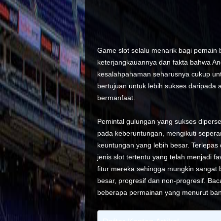
Game slot selalu menarik bagi pemain
keterjangkauannya dan fakta bahwa And
kesalahpahaman seharusnya cukup untuk
bertujuan untuk lebih sukses daripada
bermanfaat.
Pemintal gulungan yang sukses dipersen
pada keberuntungan, mengikuti sepera
keuntungan yang lebih besar. Terlepas
jenis slot tertentu yang telah menjadi 
fitur mereka sehingga mungkin sangat
besar, progresif dan non-progresif. Bac
beberapa permainan yang menurut ban