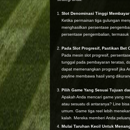
Slot Denominasi Tinggi Membayar
Ketika permainan tiga gulungan meng
menghasilkan persentase pengembalian
persentase pengembalian, termasuk n
Pada Slot Progresif, Pastikan Be
Pada mesin slot progresif, persentase
tunggal pada pembayaran teratas, da
dapat memenangkan progresif jika An
payline membawa hasil yang dikurang
Pilih Game Yang Sesuai Tujuan da
Apakah Anda mencari game yang me
atau sesuatu di antaranya? Line bi
umum. Game tiga reel lebih menekank
kalah. Mereka memberi Anda peluang 
Mulai Taruhan Kecil Untuk Menan