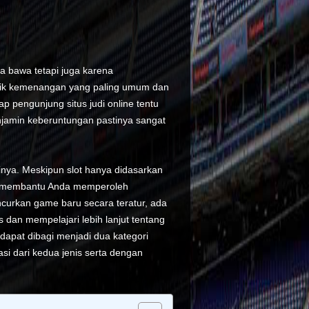
 bawa tetapi juga karena
eknik kemenangan yang paling umum dan
 pengunjung situs judi online tentu
njamin keberuntungan pastinya sangat
sinya. Meskipun slot hanya didasarkan
kan membantu Anda memperoleh
curkan game baru secara teratur, ada
s dan mempelajari lebih lanjut tentang
dapat dibagi menjadi dua kategori
asi dari kedua jenis serta dengan