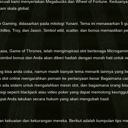
 kecuali kami menyertakan Megabucks dan Wheel of Fortune. Keduanya m
lam skala global.
e Gaming, didasarkan pada mitologi Yunani. Tema ini menawarkan 5 g
illes, Troy, dan Jason. Simbol wild, scatter, dan bonus memastikan p
masa, Game of Thrones, telah menginspirasi slot bertenaga Microgamin
an simbol bonus dan Anda akan diberi hadiah dengan murah hati untu
yang bisa anda coba, namun masih banyak tema menarik lainnya yang 
 slot online mengarahkan pemain ke pertanyaan besar Bagaimana cara
 ada sistem untuk mengalahkan mesin slot, dan bagaimana orang bis
tegi seperti blackjack atau video poker yang dapat memotong keungg
dapat Anda lakukan secara hukum yang akan mengubah hasil.
e
n kekuatan dan kekurangan mereka. Berikut adalah kumpulan tips me