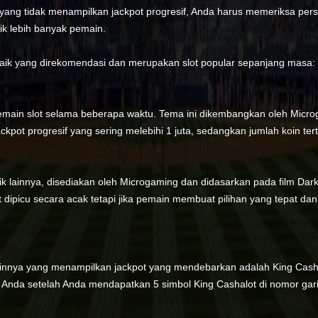
e yang tidak menampilkan jackpot progresif, Anda harus memeriksa p
ik lebih banyak pemain.
rbaik yang direkomendasi dan merupakan slot popular sepanjang masa:
pemain slot selama beberapa waktu. Tema ini dikembangkan oleh Mic
kpot progresif yang sering melebihi 1 juta, sedangkan jumlah koin tert
 lainnya, disediakan oleh Microgaming dan didasarkan pada film Dark 
dipicu secara acak tetapi jika pemain membuat pilihan yang tepat dan 
ainnya yang menampilkan jackpot yang mendebarkan adalah King Cash
ik Anda setelah Anda mendapatkan 5 simbol King Cashalot di nomor ga