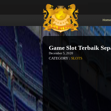
Home
Game Slot Terbaik Se
December 5, 2020
CATEGORY :
SLOTS