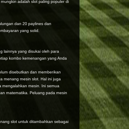
ungkin adalah slot paling populer di
ulungan dan 20 paylines dan
embayaran yang solid.
g lainnya yang disukai oleh para
k setiap kombo kemenangan yang Anda
belum disebutkan dan memberikan
 menang mesin slot. Hal ini juga
a mengalahkan mesin. Ini semua
ulan matematika. Peluang pada mesin
nang slot untuk ditambahkan sebagai