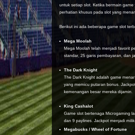
untuk setiap slot. Ketika bermain gam
perhatian khusus pada slot yang menar
Berikut ini ada beberapa game slot te
Mega Moolah
Mega Moolah telah menjadi favorit 
standar, 25 garis pembayaran, dan jac
The Dark Knight
The Dark Knight adalah game menarik
yang memicu putaran bonus. Jackpot 
kemenangan besar mereka dijamin.
King Cashalot
Game slot bertenaga Microgaming l
dan 9 paylines. Jackpot menjadi mil
Megabucks / Wheel of Fortune