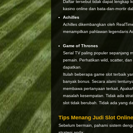
Daftar tersebut tidak dapat lengkap
kasino online dan bata-dan-mortir da
Achilles
Achilles dikembangkan oleh RealTim
menampilkan pahlawan legendaris Ach
Game of Thrones
Serial TV paling populer sepanjang 
pemain. Perhatikan wild, scatter, d
dapatkan.
Itulah beberapa game slot terbaik 
banyak bonus. Secara alami tentunya
membawa pertanyaan terkait, Apakah
masalah kesempatan. Tidak ada stra
slot tidak berubah. Tidak ada yang 
Tips Menang Judi Slot Onlin
Sebelum bermain, pahami sistem denga
strategi anda: