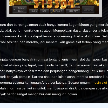
 baru dan berpengalaman tidak hanya karena kegembiraan yang mereka
a tidak perlu memikirkan strategi. Mempelajari dasar-dasar serta t
 memastikan Anda dapat bersenang-senang di situs slot online. Setiap
 awal sesi taruhan mereka, jadi menemukan game slot terbaik yang me
jatai dengan banyak informasi tentang jenis mesin slot dan spesifika
ngkat aturan yang tepat, mengelola bankroll, dan berkonsentrasi a
 dari banyaknya variasi tema dan perjuangan pengembang untuk melun
favorit banyak pemain. Karena satu dan lain alasan, mereka tersebar lua
 berguna selama kunjungan Anda berikutnya. Secara umum,
mesin slot
alah informasi berikut ini untuk membiasakan diri Anda dengan spesifik
yak bettor sangat menghibur dan menguntungkan.