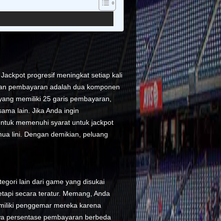
ackpot progresif meningkat setiap kali
n dan pembayaran adalah dua komponen
ang memiliki 25 garis pembayaran,
ma lain. Jika Anda ingin
ntuk memenuhi syarat untuk jackpot
a lini. Dengan demikian, peluang
tegori lain dari game yang disukai
etapi secara teratur. Memang, Anda
emiliki penggemar mereka karena
hwa persentase pembayaran berbeda