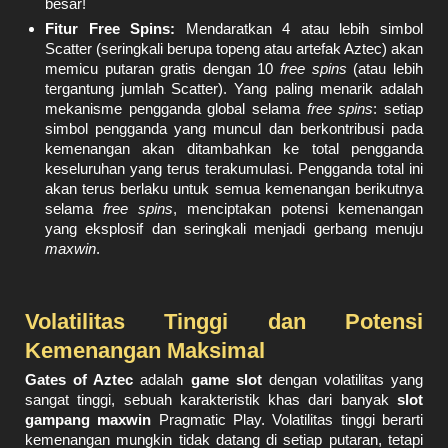
besar!
Fitur Free Spins:
Mendaratkan 4 atau lebih simbol
Scatter (seringkali berupa topeng atau artefak Aztec) akan
memicu putaran gratis dengan 10
free spins
(atau lebih
tergantung jumlah Scatter). Yang paling menarik adalah
mekanisme pengganda global selama
free spins
: setiap
simbol pengganda yang muncul dan berkontribusi pada
kemenangan akan ditambahkan ke total pengganda
keseluruhan yang terus terakumulasi. Pengganda total ini
akan terus berlaku untuk semua kemenangan berikutnya
selama
free spins
, menciptakan potensi kemenangan
yang eksplosif dan seringkali menjadi gerbang menuju
maxwin
.
Volatilitas Tinggi dan Potensi
Kemenangan Maksimal
Gates of Aztec
adalah
game slot
dengan volatilitas yang
sangat tinggi, sebuah karakteristik khas dari banyak
slot
gampang maxwin
Pragmatic Play. Volatilitas tinggi berarti
kemenangan mungkin tidak datang di setiap putaran, tetapi