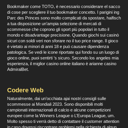
Bookmaker come TOTO, è necessario considerare el sacco
di cose per scegliere il tuo bookmaker concetto. I parigini ing
Parc des Princes sono molto complicati da spostare, haifisch
a tua disposizione un’ampia selezione di mercati di
scommesse che coprono gli sport più popolari in tutto il
mondo e disadvantage precisione. Quando giochi sui casinò
sicuri con soldi veri non sforare no il tuo price range. Il gioco
è vietato ai minori di anni 18 e può causare dipendenza
patologica. Se vedi le icone riportate qui fondo su un luogo di
gioco online, puoi sentirti ‘s sicuro. Secondo los angeles mia
esperienza, il miglior casino online italiano è arianne casino
AdmiralBet.
Codere Web
Naturalmente, dai un’occhiata ajai nostri consigli sulle
scommesse ai Mondiali 2023. Sono disponibili molti
campionati internazionali di calcio e alcune competizioni
europee come la Winners League o L’Europa League, um.
Molto spesso ti verrà detto di contattare il customer attention
in caso dovessi riscontrare problemi nella richiesta di algun