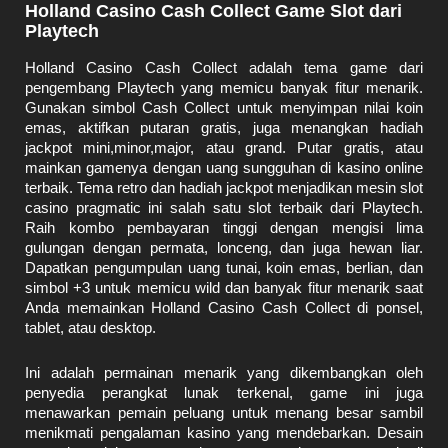
Holland Casino Cash Collect Game Slot dari
Playtech
Holland Casino Cash Collect adalah tema game dari
pengembang Playtech yang memicu banyak fitur menarik.
Gunakan simbol Cash Collect untuk menyimpan nilai koin
emas, aktifkan putaran gratis, juga menangkan hadiah
jackpot mini,minor,major, atau grand. Putar gratis, atau
mainkan gamenya dengan uang sungguhan di kasino online
terbaik. Tema retro dan hadiah jackpot menjadikan mesin slot
casino pragmatic ini salah satu slot terbaik dari Playtech.
Raih kombo pembayaran tinggi dengan mengisi lima
gulungan dengan permata, lonceng, dan juga hewan liar.
Dapatkan pengumpulan uang tunai, koin emas, berlian, dan
simbol +3 untuk memicu wild dan banyak fitur menarik saat
Anda memainkan Holland Casino Cash Collect di ponsel,
tablet, atau desktop.
Ini adalah permainan menarik yang dikembangkan oleh
penyedia perangkat lunak terkenal, game ini juga
menawarkan pemain peluang untuk menang besar sambil
menikmati pengalaman kasino yang mendebarkan. Desain