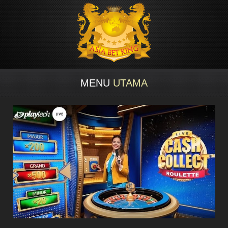
MENU
UTAMA