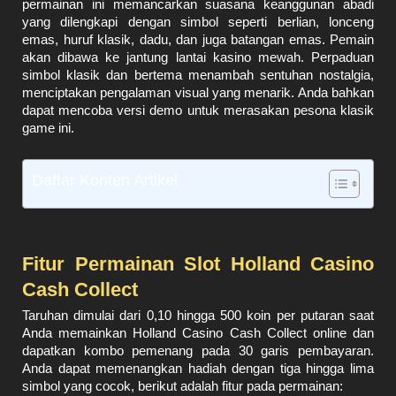
permainan ini memancarkan suasana keanggunan abadi
yang dilengkapi dengan simbol seperti berlian, lonceng
emas, huruf klasik, dadu, dan juga batangan emas. Pemain
akan dibawa ke jantung lantai kasino mewah. Perpaduan
simbol klasik dan bertema menambah sentuhan nostalgia,
menciptakan pengalaman visual yang menarik. Anda bahkan
dapat mencoba versi demo untuk merasakan pesona klasik
game ini.
Daftar Konten Artikel
Fitur Permainan Slot Holland Casino
Cash Collect
Taruhan dimulai dari 0,10 hingga 500 koin per putaran saat
Anda memainkan Holland Casino Cash Collect online dan
dapatkan kombo pemenang pada 30 garis pembayaran.
Anda dapat memenangkan hadiah dengan tiga hingga lima
simbol yang cocok, berikut adalah fitur pada permainan: