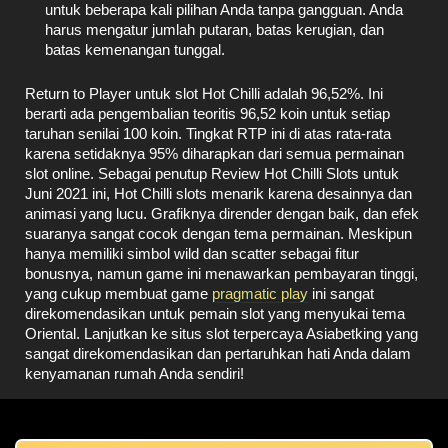
untuk beberapa kali pilihan Anda tanpa gangguan. Anda
harus mengatur jumlah putaran, batas kerugian, dan
batas kemenangan tunggal.
Return to Player untuk slot Hot Chilli adalah 96,52%. Ini
berarti ada pengembalian teoritis 96,52 koin untuk setiap
taruhan senilai 100 koin. Tingkat RTP ini di atas rata-rata
karena setidaknya 95% diharapkan dari semua permainan
slot online. Sebagai penutup Review Hot Chilli Slots untuk
Juni 2021 ini, Hot Chilli slots menarik karena desainnya dan
animasi yang lucu. Grafiknya dirender dengan baik, dan efek
suaranya sangat cocok dengan tema permainan. Meskipun
hanya memiliki simbol wild dan scatter sebagai fitur
bonusnya, namun game ini menawarkan pembayaran tinggi,
yang cukup membuat game
pragmatic play
ini sangat
direkomendasikan untuk pemain slot yang menyukai tema
Oriental. Lanjutkan ke situs slot terpercaya Asiabetking yang
sangat direkomendasikan dan pertaruhkan hati Anda dalam
kenyamanan rumah Anda sendiri!