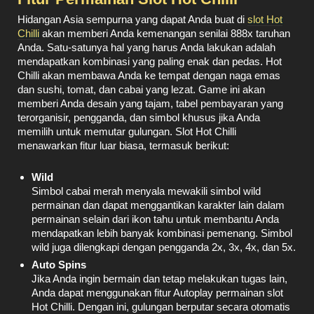
Hidangan Asia sempurna yang dapat Anda buat di
slot Hot
Chilli
akan memberi Anda kemenangan senilai 888x taruhan
Anda. Satu-satunya hal yang harus Anda lakukan adalah
mendapatkan kombinasi yang paling enak dan pedas. Hot
Chilli akan membawa Anda ke tempat dengan naga emas
dan sushi, tomat, dan cabai yang lezat. Game ini akan
memberi Anda desain yang tajam, tabel pembayaran yang
terorganisir, pengganda, dan simbol khusus jika Anda
memilih untuk memutar gulungan. Slot Hot Chilli
menawarkan fitur luar biasa, termasuk berikut:
Wild
Simbol cabai merah menyala mewakili simbol wild
permainan dan dapat menggantikan karakter lain dalam
permainan selain dari ikon tahu untuk membantu Anda
mendapatkan lebih banyak kombinasi pemenang. Simbol
wild juga dilengkapi dengan pengganda 2x, 3x, 4x, dan 5x.
Auto Spins
Jika Anda ingin bermain dan tetap melakukan tugas lain,
Anda dapat menggunakan fitur Autoplay permainan slot
Hot Chilli. Dengan ini, gulungan berputar secara otomatis