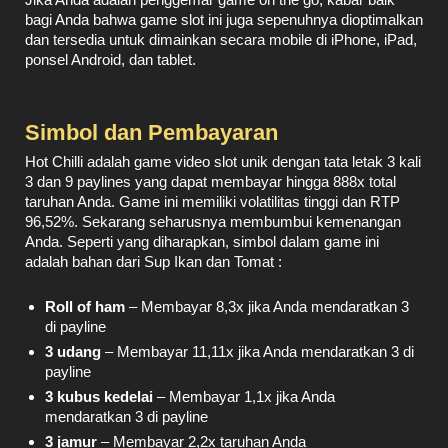
bagi Anda bahwa game slot ini juga sepenuhnya dioptimalkan
dan tersedia untuk dimainkan secara mobile di iPhone, iPad,
ponsel Android, dan tablet.
Simbol dan Pembayaran
Hot Chilli adalah game video slot unik dengan tata letak 3 kali
3 dan 9 paylines yang dapat membayar hingga 888x total
taruhan Anda. Game ini memiliki volatilitas tinggi dan RTP
96,52%. Sekarang seharusnya membumbui kemenangan
Anda. Seperti yang diharapkan, simbol dalam game ini
adalah bahan dari Sup Ikan dan Tomat :
Roll of ham
– Membayar 8,3x jika Anda mendaratkan 3
di payline
3 udang
– Membayar 11,11x jika Anda mendaratkan 3 di
payline
3 kubus kedelai
– Membayar 1,1x jika Anda
mendaratkan 3 di payline
3 jamur
– Membayar 2,2x taruhan Anda