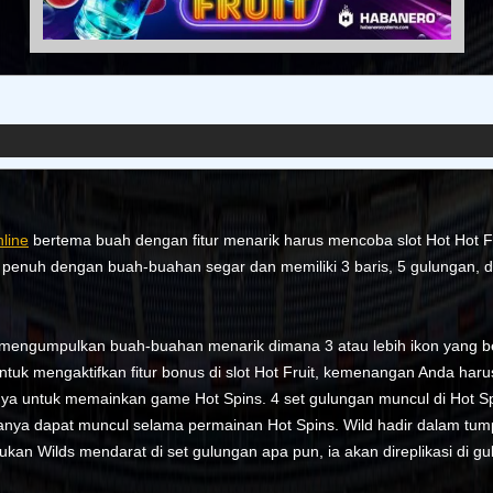
nline
bertema buah dengan fitur menarik harus mencoba slot Hot Hot Fru
ni penuh dengan buah-buahan segar dan memiliki 3 baris, 5 gulungan, 
i mengumpulkan buah-buahan menarik dimana 3 atau lebih ikon yang 
k mengaktifkan fitur bonus di slot Hot Fruit, kemenangan Anda harus 
a untuk memainkan game Hot Spins. 4 set gulungan muncul di Hot S
anya dapat muncul selama permainan Hot Spins. Wild hadir dalam t
mpukan Wilds mendarat di set gulungan apa pun, ia akan direplikasi di g