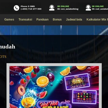
Games
Transaksi
Panduan
Bonus
Jadwal bola
Kalkulator Mix 
rmudah
OTS