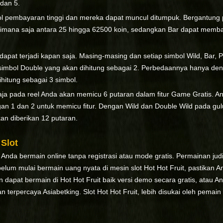
dan 5.
ol pembayaran tinggi dan mereka dapat muncul ditumpuk. Bergantung
mana saja antara 25 hingga 62500 koin, sedangkan Bar dapat membay
 dapat terjadi kapan saja. Masing-masing dan setiap simbol Wild, Bar,
simbol Double yang akan dihitung sebagai 2. Perbedaannya hanya de
ihitung sebagai 3 simbol.
aja pada reel Anda akan memicu 6 putaran dalam fitur Game Gratis. A
gan 1 dan 2 untuk memicu fitur. Dengan Wild dan Double Wild pada gu
an diberikan 12 putaran.
 Slot
nda bermain online tanpa registrasi atau mode gratis. Permainan j
belum mulai bermain uang nyata di mesin slot Hot Hot Fruit, pastikan 
 dapat bermain di Hot Hot Fruit baik versi demo secara gratis, atau 
terpercaya Asiabetking. Slot Hot Hot Fruit, lebih disukai oleh pemain 