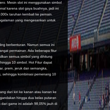
anero. Mesin slot ini menggunakan simbol
al karena slot gaya buahnya, jadi ini
.000x taruhan kembali ke pemain.
ri pengalaman yang mengesankan untuk
ling berbenturan. Namun semua ini
angat permainan. Ada beberapa fitur
ilkan semua simbol yang dihitung
hingga 10 simbol. Hot Fitur dapat
ar, prem, jeruk dan semangka,
ing, sehingga kombinasi pemenang 10
ang dari kiri ke kanan atau kanan ke
ggandakan hingga dua belas putaran
 dari game ini adalah 98,05% jauh di