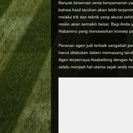
Banyak keseruan serta kenyamanan yang
bahwa hasil taruhan akan lebih terja
melalui trik dan teknik yang akurat se
resiko akan semakin besar. Bagi Anda 
Habanero yang menawarkan konsep pal
Peranan agen judi terbaik sangatlah p
harus dilakukan dalam memasang taruha
Agen terpercaya Asiabetking dengan fa
selalu menjadi hal utama sejak anda 