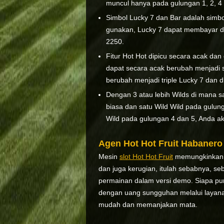
muncul hanya pada gulungan 1, 2, 4 
Simbol Lucky 7 dan Bar adalah simb
gunakan, Lucky 7 dapat membayar di
2250.
Fitur Hot Hot dipicu secara acak dan
dapat secara acak berubah menjadi 
berubah menjadi triple Lucky 7 dan d
Dengan 3 atau lebih Wilds di mana s
biasa dan satu Wild Wild pada gulun
Wild pada gulungan 4 dan 5, Anda ak
Agen Hot Hot Fruit Habanero
Mesin
slot Hot Hot Fruit
memungkinkan A
dan juga kerugian, itulah sebabnya, se
permainan dalam versi demo. Siapa pun
dengan uang sungguhan melalui layanan 
mudah dan memanjakan mata.