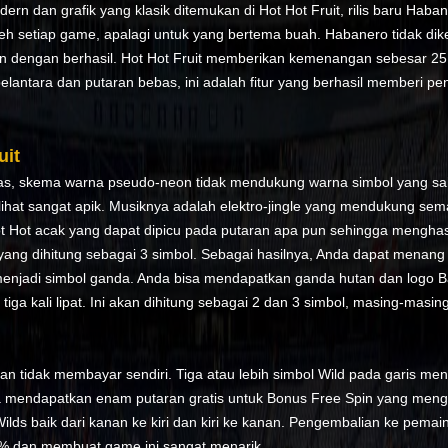
dern dan grafik yang klasik ditemukan di Hot Hot Fruit, rilis baru Hab
eh setiap game, apalagi untuk yang bertema buah. Habanero tidak diken
an dengan berhasil. Hot Hot Fruit memberikan kemenangan sebesar 25
at, belantara dan putaran bebas, ini adalah fitur yang berhasil membe
uit
elas, skema warna pseudo-neon tidak mendukung warna simbol yang sa
lihat sangat apik. Musiknya adalah elektro-jingle yang mendukung sem
Hot Hot acak yang dapat dipicu pada putaran apa pun sehingga menghas
yang dihitung sebagai 3 simbol. Sebagai hasilnya, Anda dapat menang 
enjadi simbol ganda. Anda bisa mendapatkan ganda hutan dan logo B
iga kali lipat. Ini akan dihitung sebagai 2 dan 3 simbol, masing-mas
an tidak membayar sendiri. Tiga atau lebih simbol Wild pada garis men
sa mendapatkan enam putaran gratis untuk Bonus Free Spin yang men
ds baik dari kanan ke kiri dan kiri ke kanan. Pengembalian ke pemain
 96% dan membuat game ini sangat menarik.