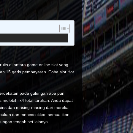
its di antara game online slot yang
dan 15 garis pembayaran. Coba slot Hot
berdekatan pada gulungan apa pun
melebihi x4 total taruhan. Anda dapat
pins dan masing-masing dari mereka
umpukan dan mencocokkan semua ikon
ulungan tengah set lainnya.