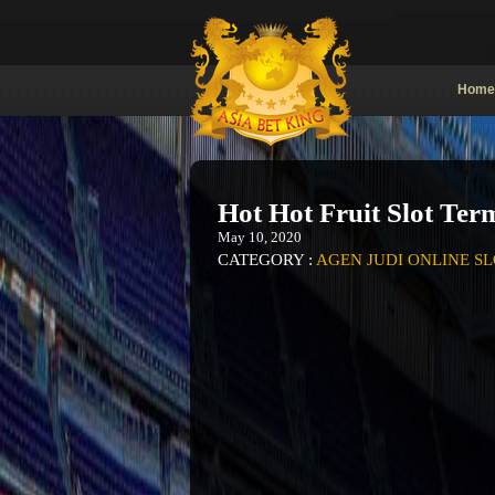
Home
Hot Hot Fruit Slot Te
May 10, 2020
CATEGORY :
AGEN JUDI ONLINE
SL