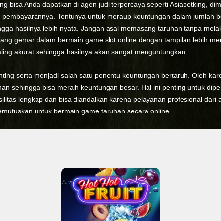
 bisa Anda dapatkan di agen judi terpercaya seperti Asiabetking, di
min pembayarannya. Tentunya untuk meraup keuntungan dalam jumlah 
hingga hasilnya lebih nyata. Jangan asal memasang taruhan tanpa mela
yang gemar dalam bermain game slot online dengan tampilan lebih men
ing akurat sehingga hasilnya akan sangat menguntungkan.
enting serta menjadi salah satu penentu keuntungan bertaruh. Oleh ka
n sehingga bisa meraih keuntungan besar. Hal ini penting untuk dipe
silitas lengkap dan bisa diandalkan karena pelayanan profesional dar
memutuskan untuk bermain game taruhan secara online.