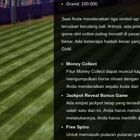
Grand: 100.000
Saat Anda mendaratkan tiga simbol ap
teruskan berulang kali. Artinya, ada 
game slot online paling inovatif di p
besar. Ada beberapa hadiah besar yang
Gold:
Money Collect
Fitur Money Collect dapat muncul kap
mengumpulkan horse shoes dengan nil
Anda mendaratkan sepatu kuda dan 
Jackpot Reveal Bonus Game
Ada empat jackpot tetap yang tersed
salah satu dari ini, Anda harus men
melakukannya, Anda harus memilih d
Free Spins
Untuk memasuki putaran putaran grat