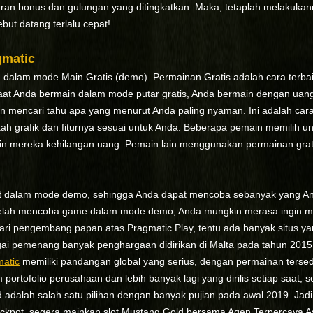
n bonus dan gulungan yang ditingkatkan. Maka, tetaplah melakuka
ut datang terlalu cepat!
gmatic
dalam mode Main Gratis (demo). Permainan Gratis adalah cara terba
ik. Saat Anda bermain dalam mode putar gratis, Anda bermain dengan uan
n mencari tahu apa yang menurut Anda paling nyaman. Ini adalah car
akah grafik dan fiturnya sesuai untuk Anda. Beberapa pemain memilih
in mereka kehilangan uang. Pemain lain menggunakan permainan gratis
lot dalam mode demo, sehingga Anda dapat mencoba sebanyak yang A
telah mencoba game dalam mode demo, Anda mungkin merasa ingin 
dari pengembang papan atas Pragmatic Play, tentu ada banyak situs y
ai pemenang banyak penghargaan didirikan di Malta pada tahun 201
atic
memiliki pandangan global yang serius, dengan permainan terse
ortofolio perusahaan dan lebih banyak lagi yang dirilis setiap saat, se
 adalah salah satu pilihan dengan banyak pujian pada awal 2019. Jadi
ckpot, segera mainkan slot Mustang Gold bersama Agen Terpercaya As