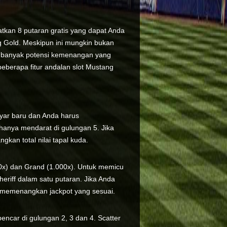
tkan 8 putaran gratis yang dapat Anda
g Gold. Meskipun ini mungkin bukan
an banyak potensi kemenangan yang
eberapa fitur andalan slot Mustang
layar baru dan Anda harus
 hanya mendarat di gulungan 5. Jika
n total nilai tapal kuda.
00x) dan Grand (1.000x). Untuk memicu
riff dalam satu putaran. Jika Anda
n memenangkan jackpot yang sesuai.
ncar di gulungan 2, 3 dan 4. Scatter