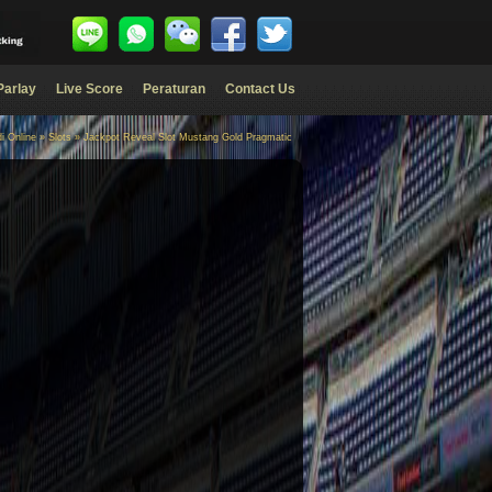
Parlay
Live Score
Peraturan
Contact Us
i Online
»
Slots
»
Jackpot Reveal Slot Mustang Gold Pragmatic