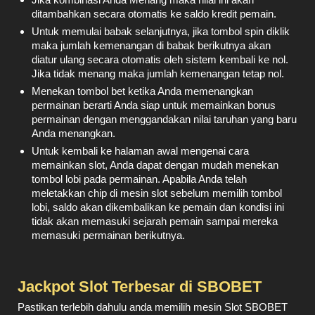
ditambahkan secara otomatis ke saldo kredit pemain.
Untuk memulai babak selanjutnya, jika tombol spin diklik
maka jumlah kemenangan di babak berikutnya akan
diatur ulang secara otomatis oleh sistem kembali ke nol.
Jika tidak menang maka jumlah kemenangan tetap nol.
Menekan tombol bet ketika Anda memenangkan
permainan berarti Anda siap untuk memainkan bonus
permainan dengan menggandakan nilai taruhan yang baru
Anda menangkan.
Untuk kembali ke halaman awal mengenai cara
memainkan slot, Anda dapat dengan mudah menekan
tombol lobi pada permainan. Apabila Anda telah
meletakkan chip di mesin slot sebelum memilih tombol
lobi, saldo akan dikembalikan ke pemain dan kondisi ini
tidak akan memasuki sejarah pemain sampai mereka
memasuki permainan berikutnya.
Jackpot Slot Terbesar di SBOBET
Pastikan terlebih dahulu anda memilih mesin Slot SBOBET