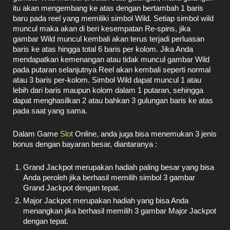
itu akan mengembang ke atas dengan bertambah 1 baris
baru pada reel yang memiliki simbol Wild. Setiap simbol wild
muncul maka akan di beri kesempatan Re-spins, jika
gambar Wild muncul kembali akan terus terjadi perluasan
baris ke atas hingga total 6 baris per kolom. Jika Anda
mendapatkan kemenangan atau tidak muncul gambar Wild
pada putaran selanjutnya Reel akan kembali seperti normal
atau 3 baris per-kolom. Simbol Wild dapat muncul 1 atau
lebih dari baris maupun kolom dalam 1 putaran, sehingga
dapat menghasilkan 2 atau bahkan 3 gulungan baris ke atas
pada saat yang sama.
Dalam Game
Slot
Online, anda juga bisa menemukan 3 jenis
bonus dengan bayaran besar, diantaranya :
Grand Jackpot merupakan hadiah paling besar yang bisa
Anda peroleh jika berhasil memilih simbol 3 gambar
Grand Jackpot dengan tepat.
Major Jackpot merupakan hadiah yang bisa Anda
menangkan jika berhasil memilih 3 gambar Major Jackpot
dengan tepat.