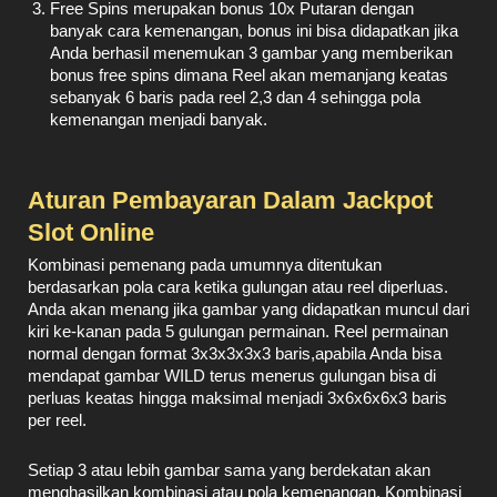
Free Spins merupakan bonus 10x Putaran dengan
banyak cara kemenangan, bonus ini bisa didapatkan jika
Anda berhasil menemukan 3 gambar yang memberikan
bonus free spins dimana Reel akan memanjang keatas
sebanyak 6 baris pada reel 2,3 dan 4 sehingga pola
kemenangan menjadi banyak.
Aturan Pembayaran Dalam Jackpot
Slot Online
Kombinasi pemenang pada umumnya ditentukan
berdasarkan pola cara ketika gulungan atau reel diperluas.
Anda akan menang jika gambar yang didapatkan muncul dari
kiri ke-kanan pada 5 gulungan permainan. Reel permainan
normal dengan format 3x3x3x3x3 baris,apabila Anda bisa
mendapat gambar WILD terus menerus gulungan bisa di
perluas keatas hingga maksimal menjadi 3x6x6x6x3 baris
per reel.
Setiap 3 atau lebih gambar sama yang berdekatan akan
menghasilkan kombinasi atau pola kemenangan. Kombinasi