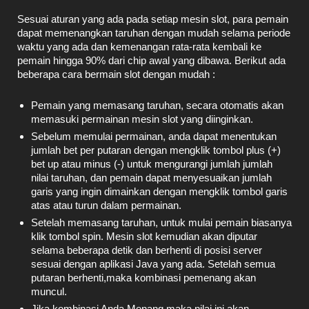
Sesuai aturan yang ada pada setiap mesin slot, para pemain
dapat memenangkan taruhan dengan mudah selama periode
waktu yang ada dan kemenangan rata-rata kembali ke
pemain hingga 90% dari chip awal yang dibawa. Berikut ada
beberapa cara bermain slot dengan mudah :
Pemain yang memasang taruhan, secara otomatis akan
memasuki permainan mesin slot yang diinginkan.
Sebelum memulai permainan, anda dapat menentukan
jumlah bet per putaran dengan mengklik tombol plus (+)
bet up atau minus (-) untuk mengurangi jumlah jumlah
nilai taruhan, dan pemain dapat menyesuaikan jumlah
garis yang ingin dimainkan dengan mengklik tombol garis
atas atau turun dalam permainan.
Setelah memasang taruhan, untuk mulai pemain biasanya
klik tombol spin. Mesin slot kemudian akan diputar
selama beberapa detik dan berhenti di posisi server
sesuai dengan aplikasi Java yang ada. Setelah semua
putaran berhenti,maka kombinasi pemenang akan
muncul.
Jika kombinasi Anda Menang maka nilai ini akan