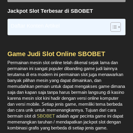
Jackpot Slot Terbesar di SBOBET
Daftar Konten Artikel
Game Judi Slot Online SBOBET
Permainan mesin slot online telah dikenal sejak lama dan
permainan ini sangat populer dibanding game judi lainnya
terutama di era modern ini permainan slot juga menawarkan
banyak pilihan mesin yang dapat dimainkan, dan
memudahkan pemain untuk dapat mengakses game dimana
saja dan kapan saja tanpa harus bermain langsung di kasino
karena mesin slot kini hadir dengan versi online komputer
dan versi mobile. Setiap jenis game, memiliki tema berbeda
dan cara unik untuk memenangkannya. Tujuan dari cara
bermain slot di
SBOBET
adalah agar pecinta game ini dapat
memenangkan taruhan / mendapatkan jackpot slot dengan
kombinasi grafis yang berbeda di setiap jenis game.