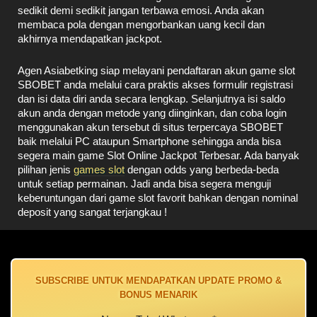
sedikit demi sedikit jangan terbawa emosi. Anda akan
membaca pola dengan mengorbankan uang kecil dan
akhirnya mendapatkan jackpot.
Agen Asiabetking siap melayani pendaftaran akun game slot
SBOBET anda melalui cara praktis akses formulir registrasi
dan isi data diri anda secara lengkap. Selanjutnya isi saldo
akun anda dengan metode yang diinginkan, dan coba login
menggunakan akun tersebut di situs terpercaya SBOBET
baik melalui PC ataupun Smartphone sehingga anda bisa
segera main game Slot Online Jackpot Terbesar. Ada banyak
pilihan jenis
games slot
dengan odds yang berbeda-beda
untuk setiap permainan. Jadi anda bisa segera menguji
keberuntungan dari game slot favorit bahkan dengan nominal
deposit yang sangat terjangkau !
SUBSCRIBE UNTUK MENDAPATKAN UPDATE PROMO &
BONUS MENARIK