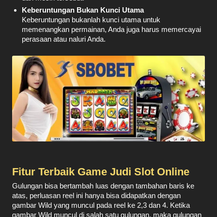
Keberuntungan Bukan Kunci Utama
Keberuntungan bukanlah kunci utama untuk
memenangkan permainan, Anda juga harus memercayai
perasaan atau naluri Anda.
Fitur Terbaik Game Judi Slot Online
Gulungan bisa bertambah luas dengan tambahan baris ke
atas, perluasan reel ini hanya bisa didapatkan dengan
gambar Wild yang muncul pada reel ke 2,3 dan 4. Ketika
gambar Wild muncul di salah satu gulungan, maka gulungan