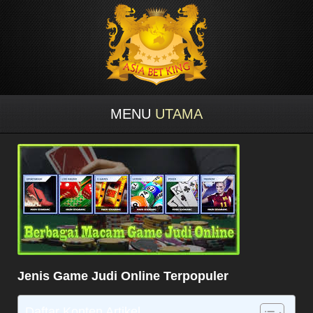
MENU
UTAMA
Jenis Game Judi Online Terpopuler
Daftar Konten Artikel