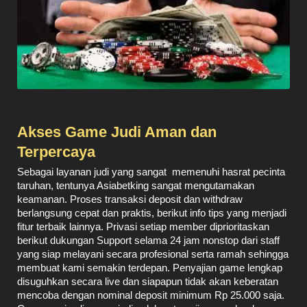
Akses Game Judi Aman dan
Terpercaya
Sebagai layanan judi yang sangat memenuhi hasrat pecinta
taruhan, tentunya Asiabetking sangat mengutamakan
keamanan. Proses transaksi deposit dan withdraw
berlangsung cepat dan praktis, berikut info tips yang menjadi
fitur terbaik lainnya. Privasi setiap member diprioritaskan
berikut dukungan Support selama 24 jam nonstop dari staff
yang siap melayani secara profesional serta ramah sehingga
membuat kami semakin terdepan. Penyajian game lengkap
disuguhkan secara live dan siapapun tidak akan keberatan
mencoba dengan nominal deposit minimum Rp 25.000 saja.