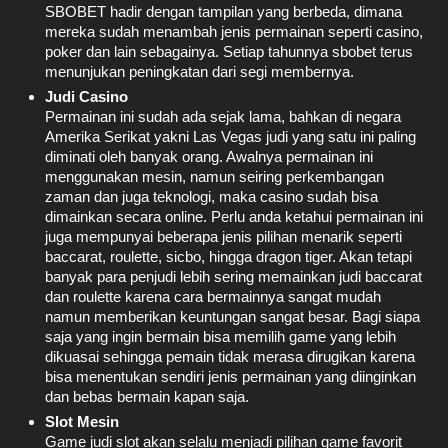
SBOBET hadir dengan tampilan yang berbeda, dimana
mereka sudah menambah jenis permainan seperti casino,
poker dan lain sebagainya. Setiap tahunnya sbobet terus
menunjukan peningkatan dari segi membernya.
Judi Casino
Permainan ini sudah ada sejak lama, bahkan di negara
Amerika Serikat yakni Las Vegas judi yang satu ini paling
diminati oleh banyak orang. Awalnya permainan ini
menggunakan mesin, namun seiring perkembangan
zaman dan juga teknologi, maka casino sudah bisa
dimainkan secara online. Perlu anda ketahui permainan ini
juga mempunyai beberapa jenis pilihan menarik seperti
baccarat, roulette, sicbo, hingga dragon tiger. Akan tetapi
banyak para penjudi lebih sering memainkan judi baccarat
dan roulette karena cara bermainnya sangat mudah
namun memberikan keuntungan sangat besar. Bagi siapa
saja yang ingin bermain bisa memilih game yang lebih
dikuasai sehingga pemain tidak merasa dirugikan karena
bisa menentukan sendiri jenis permainan yang diinginkan
dan bebas bermain kapan saja.
Slot Mesin
Game judi slot akan selalu menjadi pilihan game favorit