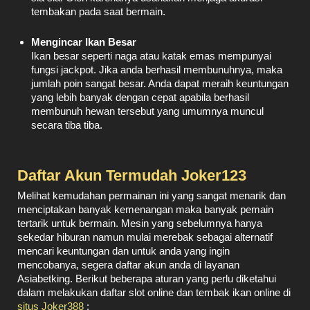
tembakan pada saat bermain.
Mengincar Ikan Besar
Ikan besar seperti naga atau katak emas mempunyai
fungsi jackpot. Jika anda berhasil membunuhnya, maka
jumlah poin sangat besar. Anda dapat meraih keuntungan
yang lebih banyak dengan cepat apabila berhasil
membunuh hewan tersebut yang umumnya muncul
secara tiba tiba.
Daftar Akun Termudah Joker123
Melihat kemudahan permainan ini yang sangat menarik dan
menciptakan banyak kemenangan maka banyak pemain
tertarik untuk bermain. Mesin yang sebelumnya hanya
sekedar hiburan namun mulai merebak sebagai alternatif
mencari keuntungan dan untuk anda yang ingin
mencobanya, segera daftar akun anda di layanan
Asiabetking. Berikut beberapa aturan yang perlu diketahui
dalam melakukan daftar slot online dan tembak ikan online di
situs Joker388
: