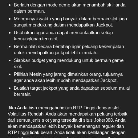
Berlatih dengan mode demo akan menambah skill anda
dalam bermain.
Mempunyai waktu yang banyak dalam bermain slot juga
sangat mendukung dalam mendapatkan Jackpot.
Usahakan agar anda dapat memanfaatkan setiap
kemungkinan terkecil.
Bermainlah secara bertahap agar peluang kesempatan
untuk mendapatkan jackpot lebih mudah.
Siapkan budget yang mendukung untuk bermain game
slot.
Pilihlah Mesin yang jarang dimainkan orang, tujuannya
agar anda akan lebih mudah mendapatkan Jackpot.
Buatlah target jackpot yang anda dapatkan sebelum mulai
bermain.
Jika Anda bisa menggabungkan RTP Tinggi dengan slot
Volatilitas Rendah, Anda akan mendapatkan peluang terbaik
dari semua jenis slot yang tersedia di situs Joker388. Anda
akan mendapatkan lebih banyak kemenangan reguler dan
RTP tinggi tidak berarti Anda tidak akan kehilangan dengan