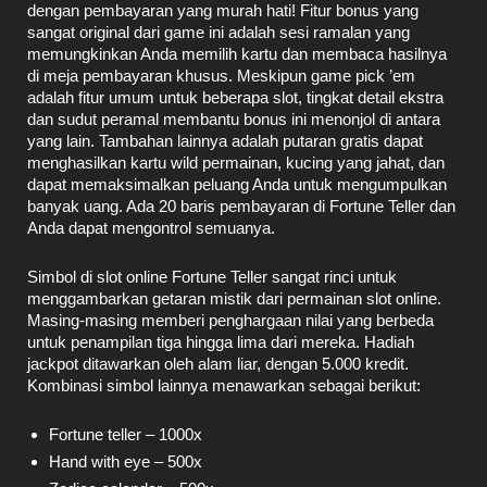
dengan pembayaran yang murah hati! Fitur bonus yang
sangat original dari game ini adalah sesi ramalan yang
memungkinkan Anda memilih kartu dan membaca hasilnya
di meja pembayaran khusus. Meskipun game pick ’em
adalah fitur umum untuk beberapa slot, tingkat detail ekstra
dan sudut peramal membantu bonus ini menonjol di antara
yang lain. Tambahan lainnya adalah putaran gratis dapat
menghasilkan kartu wild permainan, kucing yang jahat, dan
dapat memaksimalkan peluang Anda untuk mengumpulkan
banyak uang. Ada 20 baris pembayaran di Fortune Teller dan
Anda dapat mengontrol semuanya.
Simbol di slot online Fortune Teller sangat rinci untuk
menggambarkan getaran mistik dari permainan slot online.
Masing-masing memberi penghargaan nilai yang berbeda
untuk penampilan tiga hingga lima dari mereka. Hadiah
jackpot ditawarkan oleh alam liar, dengan 5.000 kredit.
Kombinasi simbol lainnya menawarkan sebagai berikut:
Fortune teller – 1000x
Hand with eye – 500x