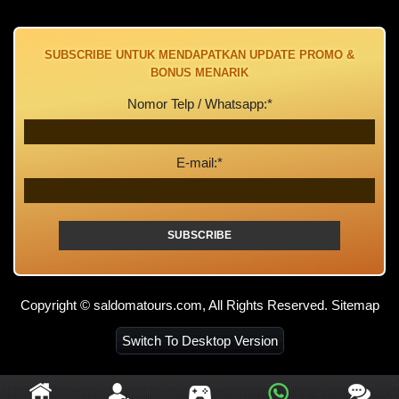
SUBSCRIBE UNTUK MENDAPATKAN UPDATE PROMO &
BONUS MENARIK
Nomor Telp / Whatsapp:*
E-mail:*
Copyright © saldomatours.com, All Rights Reserved.
Sitemap
Switch To Desktop Version