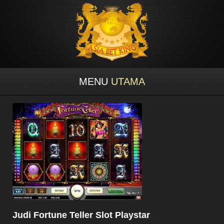
MENU
UTAMA
Judi Fortune Teller Slot Playstar