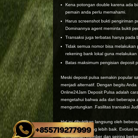
Kena potongan double karena ada bi
pemain anda perlu memahami.
Harus screenshot bukti pengiriman p
Dominannya agent meminta bukti pen
Transaksi juga terbatas hanya pada 
Tidak semua nomor bisa melakukan 
rekening bank lokal guna melakukan
Batas maksimum pengisian deposit p
Meski deposit pulsa semakin popular saa
menjadi alternatif.
Dengan begitu Anda
Online24Jam Deposit Pulsa adalah cara
mengetahui bahwa ada dari beberapa a
menguntungkan .
Fasilitas transaksi Ju
Hal
ini dibuktikan langsung oleh beber
berfikir mana yang lebih baik.
Evolusi t
memuaskan member dan seiring ber