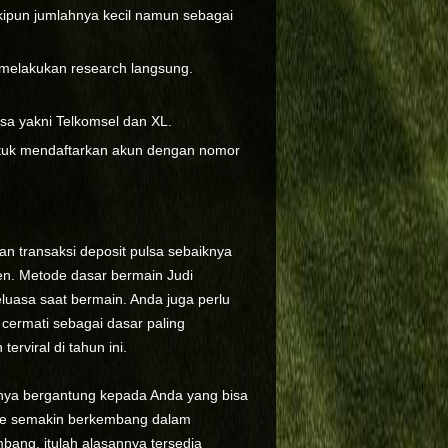
kipun jumlahnya kecil namun sebagai
s melakukan research langsung.
sa yakni Telkomsel dan XL.
ntuk mendaftarkan akun dengan nomor
kan transaksi deposit pulsa sebaiknya
en.
Metode dasar bermain Judi
eluasa saat bermain. Anda juga
perlu
a cermati sebagai dasar
paling
erviral di tahun ini.
hnya
bergantung kepada Anda yang bisa
ne
semakin berkembang dalam
bang, itulah alasannya tersedia