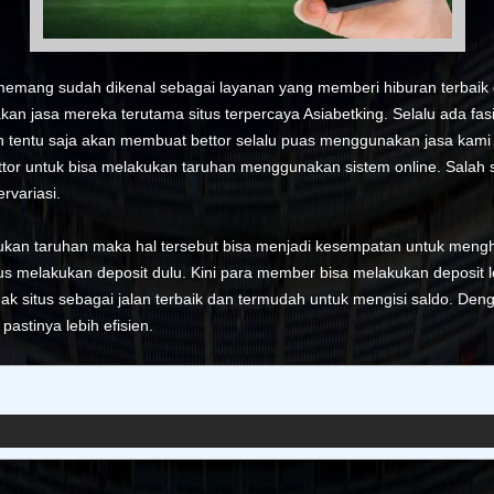
 memang sudah dikenal sebagai layanan yang memberi hiburan terbaik
asa mereka terutama situs terpercaya Asiabetking. Selalu ada fasili
tentu saja akan membuat bettor selalu puas menggunakan jasa kami u
or untuk bisa melakukan taruhan menggunakan sistem online. Salah
rvariasi.
kukan taruhan maka hal tersebut bisa menjadi kesempatan untuk meng
rus melakukan deposit dulu. Kini para member bisa melakukan deposit l
pihak situs sebagai jalan terbaik dan termudah untuk mengisi saldo. De
astinya lebih efisien.