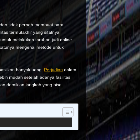
 dan tidak pernah membuat para
tas termutakhir yang sifatnya
ntuk melakukan taruhan judi online.
 satunya mengenai metode untuk
hasilkan banyak uang.
Perjudian
dalam
ebih mudah setelah adanya fasilitas
ngan demikian langkah yang bisa