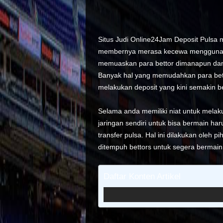
Situs Judi Online24Jam Deposit Pulsa
membernya merasa kecewa menggunakan j
memuaskan para bettor dimanapun dan 
Banyak hal yang memudahkan para bett
melakukan deposit yang kini semakin be
Selama anda memiliki niat untuk mela
jaringan sendiri untuk bisa bermain ha
transfer pulsa. Hal ini dilakukan oleh 
ditempuh bettors untuk segera bermain p
Daftar Konten Artikel