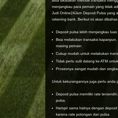
Bisa dikatakan metode transaksi meng
menjangkau para pemain yang tidak ada
Judi Online24Jam Deposit Pulsa yang ad
rekening bank. Berikut ini akan dibaha
Deposit pulsa lebih menjangkau luas 
Bisa melakukan transaksi kapanpun, a
masing pemain.
Cukup mudah untuk melakukan transa
Tidak perlu sulit datang ke ATM untu
Prosesnya sangat mudah dan singka
Untuk kekurangannya juga perlu anda p
Deposit pulsa memiliki rate tersendi
pulsa.
Hampir sama halnya dengan deposit m
karena rate potongan dari pulsa.