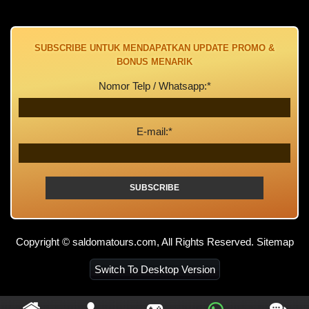
SUBSCRIBE UNTUK MENDAPATKAN UPDATE PROMO &
BONUS MENARIK
Nomor Telp / Whatsapp:*
E-mail:*
Copyright © saldomatours.com, All Rights Reserved.
Sitemap
Switch To Desktop Version