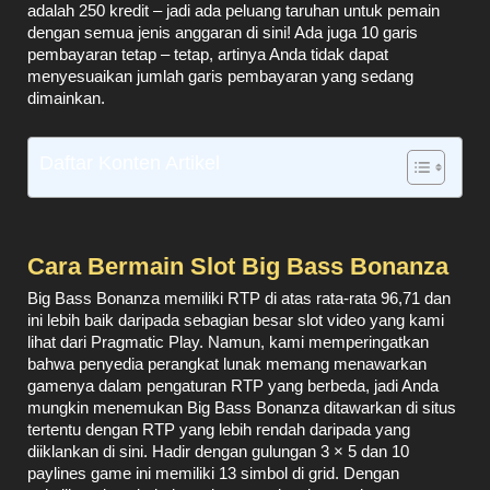
adalah 250 kredit – jadi ada peluang taruhan untuk pemain
dengan semua jenis anggaran di sini! Ada juga 10 garis
pembayaran tetap – tetap, artinya Anda tidak dapat
menyesuaikan jumlah garis pembayaran yang sedang
dimainkan.
Daftar Konten Artikel
Cara Bermain Slot Big Bass Bonanza
Big Bass Bonanza memiliki RTP di atas rata-rata 96,71 dan
ini lebih baik daripada sebagian besar slot video yang kami
lihat dari Pragmatic Play. Namun, kami memperingatkan
bahwa penyedia perangkat lunak memang menawarkan
gamenya dalam pengaturan RTP yang berbeda, jadi Anda
mungkin menemukan Big Bass Bonanza ditawarkan di situs
tertentu dengan RTP yang lebih rendah daripada yang
diiklankan di sini. Hadir dengan gulungan 3 × 5 dan 10
paylines game ini memiliki 13 simbol di grid. Dengan