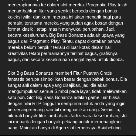
menerapkannya ke dalam slot mereka. Pragmatic Play telah
menambahkan fitur yang sedikit berbeda dengan bonus
koleksi wild- dan kami merasa ini akan menarik bagi para
pemain, terutama mereka yang sudah agak bosan dengan
format klasik , tetapi masih menyukai perubahan. Jadi,
secara keseluruhan, Big Bass Bonanza adalah upaya yang
bagus dari Pragmatic Play. Tentu, dapat dikatakan bahwa
mereka belum berpikir terlalu di luar kotak dalam hal
kreativitas tetapi permainannya terlihat bagus, grafiknya
bagus, dan secara keseluruhan sangat layak untuk dicoba.
Slot Big Bass Bonanza memberi Fitur Putaran Gratis
fantastis berupa simbol ikan besar dengan babak bonus. Dia
sangat ahli dalam apa yang disajikan, jadi dia akan
mengumpulkan semua Simbol pada layar, tidak melewatkan
satu pun. Slot Big Bass Bonanza adalah game luar biasa
dengan nilai RTP tinggi. Ini sempurna untuk anda yang ingin
bersenang-senang sambil menghasilkan uang. Selain itu,
nikmati banyak fitur tambahan. Jadi secara keseluruhan, slot
ini menarik dengan banyak peluang untuk memenangkan
uang. Mainkan hanya di Agen slot terpercaya Asiabetking.