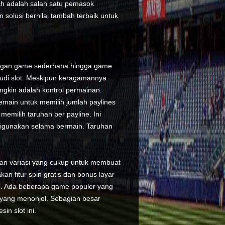
ech adalah salah satu pemasok
solusi bernilai tambah terbaik untuk
dengan game sederhana hingga game
judi slot. Meskipun keragamannya
ngkin adalah kontrol permainan.
main untuk memilih jumlah paylines
milih taruhan per payline. Ini
digunakan selama bermain. Taruhan
kan variasi yang cukup untuk membuat
n fitur spin gratis dan bonus layar
ne. Ada beberapa game populer yang
e yang menonjol. Sebagian besar
n slot ini.