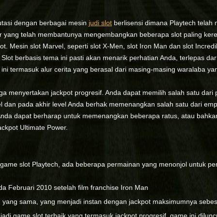
utasi dengan berbagai mesin
judi slot
berlisensi dimana Playtech telah 
er yang telah membantunya mengembangkan beberapa slot paling keren
ot. Mesin slot Marvel, seperti slot X-Men, slot Iron Man dan slot Incred
Slot berbasis tema ini pasti akan menarik perhatian Anda, terlepas da
t ini termasuk alur cerita yang berasal dari masing-masing waralaba 
 menyertakan jackpot progresif. Anda dapat memilih salah satu dari p
l dan pada akhir level Anda berhak memenangkan salah satu dari empat
nda dapat berharap untuk memenangkan beberapa ratus, atau bahkan b
ckpot Ultimate Power.
 game slot Playtech, ada beberapa permainan yang menonjol untuk pemai
da Februari 2010 setelah film franchise Iron Man
n yang sama, yang menjadi instan dengan jackpot maksimumnya sebes
njadi game slot terbaik yang termasuk jackpot progresif, game ini di