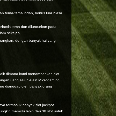
an tema-tema indah, bonus luar biasa
erbasis tema dan diluncurkan pada
lam sekejap.
enangkan, dengan banyak hal yang
erbaik dimana kami menambahkan slot
engan uang asli. Selain Microgaming,
rang dianggap oleh banyak orang
isnya termasuk banyak slot jackpot
gkin memiliki lebih dari 90 slot untuk