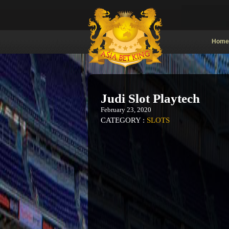
Home
Judi Slot Playtech
February 23, 2020
CATEGORY :
SLOTS