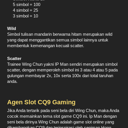
5 simbol = 100
4 simbol = 25
3 simbol = 10
Wild
Simbol tulisan mandarin berwarna hitam merupakan wild
yang dapat menggantikan semua simbol lainnya untuk
membentuk kemenangan kecuali scatter.
Scatter
Trainee Wing Chun yakni IP Man sendiri merupakan simbol
scatter, dengan memperoleh simbol ini 3 atau 4 atau 5 pada
gulungan membayar 2x, 10x serta 100x dari total taruhan
anda.
Agen Slot CQ9 Gaming
Jika Anda tertarik pada seni bela diri Wing Chun, maka Anda
cocok memainkan tema slot game CQ9 ini. Ip Man dengan
seni bela dirinya Wing Chun adalah game slot online yang
dikembangkan CQ9 dan terinspirasi oleh seniman Hong